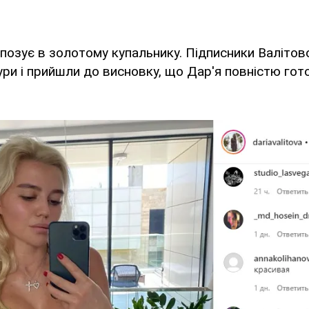
 позує в золотому купальнику. Пiдписники Валітов
ігури і прийшли до висновку, що Дар'я повністю го