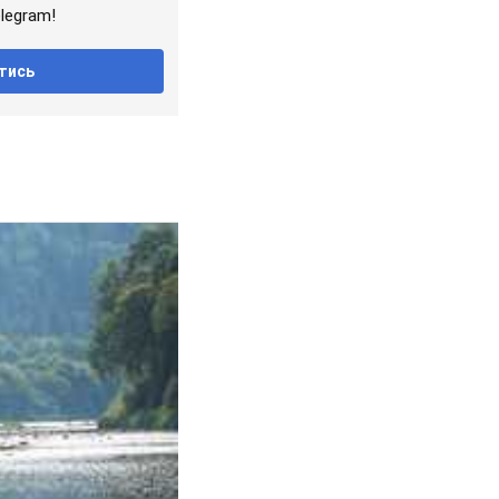
legram!
тись