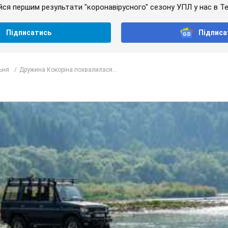
йся першим результати "коронавірусного" сезону УПЛ у нас в Te
Підписатись
Підписа
ьня
Дружина Кокоріна похвалилася...