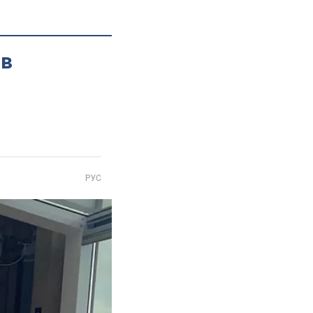
 в
РУС