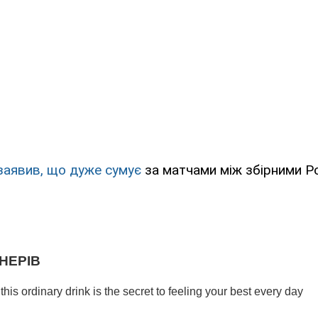
заявив, що дуже сумує
за матчами між збірними Рос