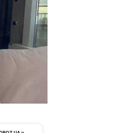
 OBOZ.UA у