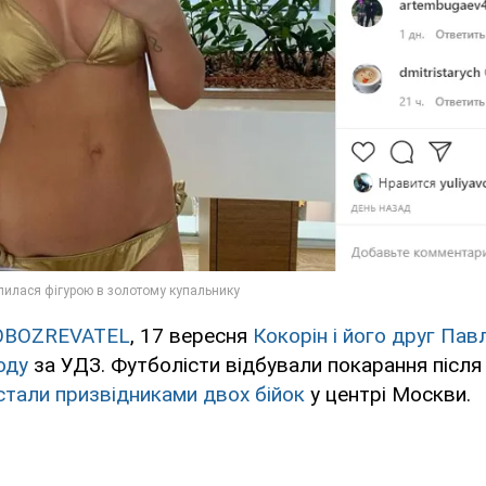
OBOZREVATEL
, 17 вересня
Кокорін і його друг Па
оду
за УДЗ. Футболісти відбували покарання після 
стали призвідниками двох бійок
у центрі Москви.