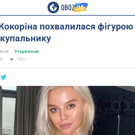
окоріна похвалилася фігурою
 купальнику
аков
Роздягальня
02
14,0 т.