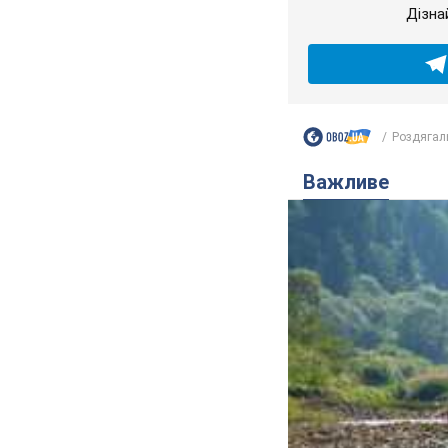
Дізна
Роздягал
Важливе