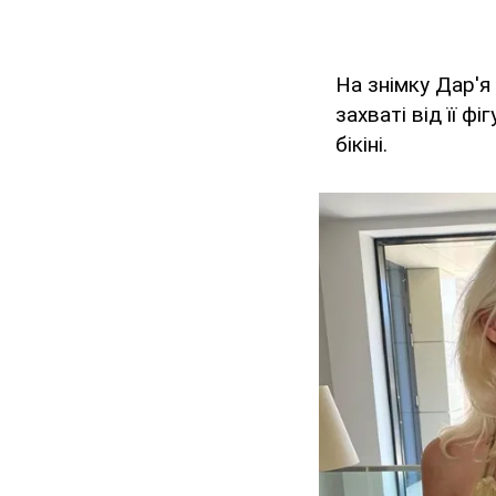
На знімку Дар'я
захваті від її ф
бікіні.