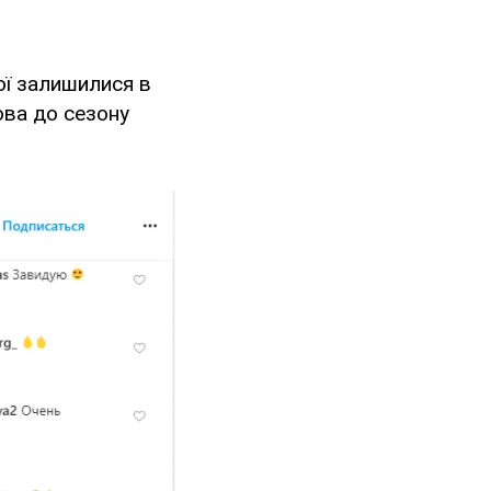
ої залишилися в
това до сезону