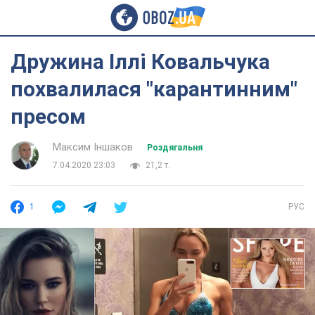
Дружина Іллі Ковальчука
похвалилася "карантинним"
пресом
Максим Іншаков
Роздягальня
7.04.2020 23:03
21,2 т.
1
РУС