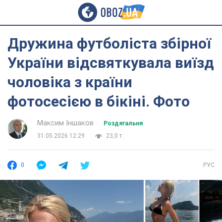
Дружина футболіста збірної
України відсвяткувала виїзд
чоловіка з країни
фотосесією в бікіні. Фото
Максим Іншаков
Роздягальня
31.05.2026 12:29
23,0 т.
0
РУС