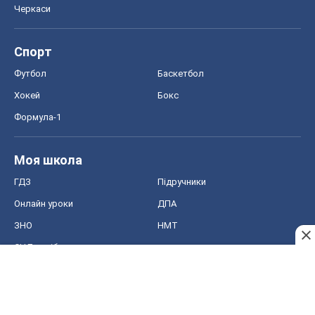
Черкаси
Спорт
Футбол
Баскетбол
Хокей
Бокс
Формула-1
Моя школа
ГДЗ
Підручники
Онлайн уроки
ДПА
ЗНО
НМТ
СНД посібники
Авто
Тест Драйв
Електромобілі