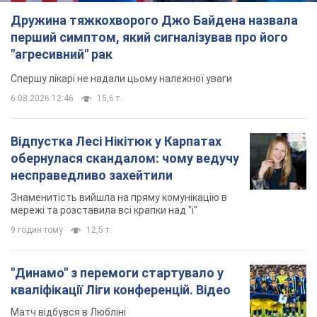
Дружина тяжкохворого Джо Байдена назвала
перший симптом, який сигналізував про його
"агресивний" рак
Спершу лікарі не надали цьому належної уваги
6.08.2026 12:46
15,6 т.
Відпустка Лесі Нікітюк у Карпатах
обернулася скандалом: чому ведучу
несправедливо захейтили
Знаменитість вийшла на пряму комунікацію в
мережі та розставила всі крапки над "і"
9 годин тому
12,5 т.
"Динамо" з перемоги стартувало у
кваліфікації Ліги конференцій. Відео
Матч відбувся в Любліні