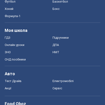
Футбол
Баскетбол
Хокей
Бокс
Формула-1
Моя школа
ГДЗ
Підручники
Онлайн уроки
ДПА
ЗНО
НМТ
СНД посібники
Авто
Тест Драйв
Електромобілі
Акції
Сервіс
Food Oboz