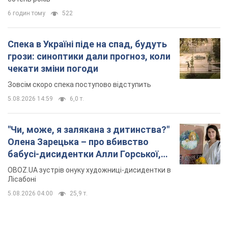
6 годин тому
522
Спека в Україні піде на спад, будуть
грози: синоптики дали прогноз, коли
чекати зміни погоди
Зовсім скоро спека поступово відступить
5.08.2026 14:59
6,0 т.
"Чи, може, я залякана з дитинства?"
Олена Зарецька – про вбивство
бабусі-дисидентки Алли Горської,
критику Дмитра Стуса та втечу в
OBOZ.UA зустрів онуку художниці-дисидентки в
Португалію з 5 дітьми
Лісабоні
5.08.2026 04:00
25,9 т.