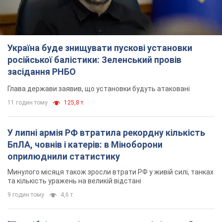
Україна буде знищувати пускові установки
російської балістики: Зеленський провів
засідання РНБО
Глава держави заявив, що установки будуть атаковані
11 годин тому
125,8 т.
У липні армія РФ втратила рекордну кількість
БпЛА, човнів і катерів: в Міноборони
оприлюднили статистику
Минулого місяця також зросли втрати РФ у живій силі, танках
та кількість уражень на великій відстані
9 годин тому
4,6 т.