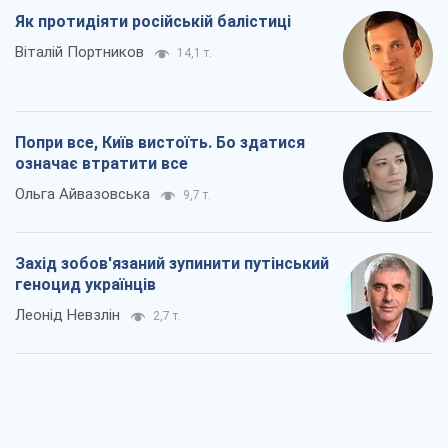
Як протидіяти російській балістиці
Віталій Портников
14,1 т.
Попри все, Київ вистоїть. Бо здатися
означає втратити все
Ольга Айвазовська
9,7 т.
Захід зобов'язаний зупинити путінський
геноцид українців
Леонід Невзлін
2,7 т.