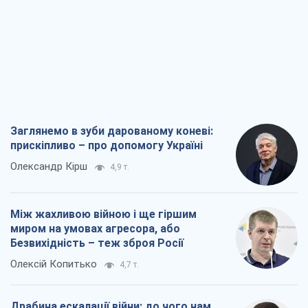
Заглянемо в зуби дарованому коневі:
прискіпливо – про допомогу Україні
Олександр Кірш
4,9 т.
Між жахливою війною і ще гіршим
миром на умовах агресора, або
Безвихідність – теж зброя Росії
Олексій Копитько
4,7 т.
Драбина ескалації війни: до чого нам