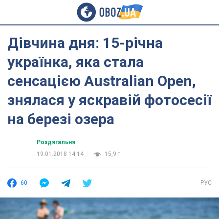
Дівчина дня: 15-річна
українка, яка стала
сенсацією Australian Open,
знялася у яскравій фотосесії
на березі озера
Роздягальня
19.01.2018 14:14
15,9 т.
60
РУС