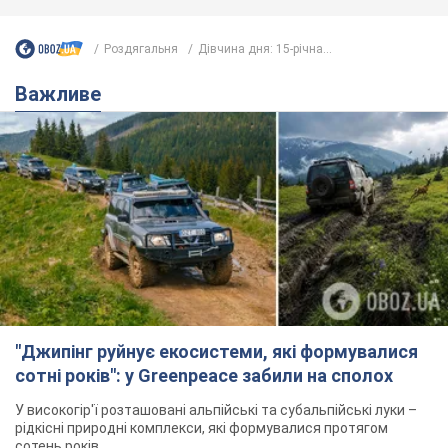
Роздягальня
Дівчина дня: 15-річна...
Важливе
"Джипінг руйнує екосистеми, які формувалися
сотні років": у Greenpeace забили на сполох
У високогір'ї розташовані альпійські та субальпійські луки –
рідкісні природні комплекси, які формувалися протягом
сотень років