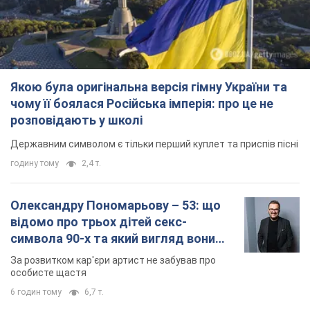
Олександру Пономарьову – 53: що
відомо про трьох дітей секс-
символа 90-х та який вигляд вони
мають
За розвитком кар'єри артист не забував про
особисте щастя
6 годин тому
6,7 т.
У ПриватБанку розповіли, чи дійсні
долари 1996 року: чи приймають
обмінники та банки такі купюри
Що робити, якщо банки та обмінні пункти не
приймають старі долари
8 годин тому
58,5 т.