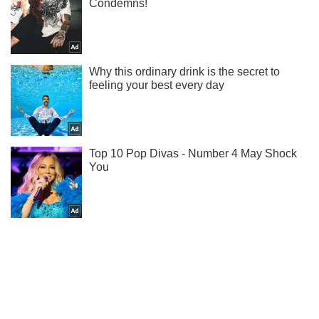
Найкрасивіші дівчата у нас в Instagram!
Підписатись
Підписатись