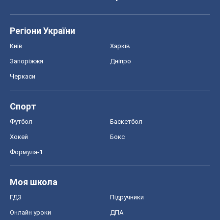
Хокей
Бокс
Формула-1
Моя школа
ГДЗ
Підручники
Онлайн уроки
ДПА
ЗНО
НМТ
СНД посібники
Авто
Тест Драйв
Електромобілі
Акції
Сервіс
Food Oboz