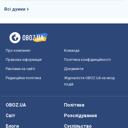
Редакційна політика
Журналісти OBOZ.UA на місці
подій
OBOZ.UA
Політика
Світ
Розслідування
Блоги
Суспільство
Регіони України
Київ
Харків
Запоріжжя
Дніпро
Черкаси
Спорт
Футбол
Баскетбол