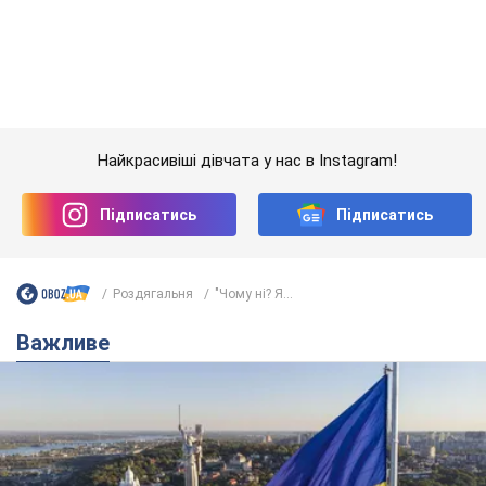
Роздягальня
"Чому ні? Я...
Важливе
Якою була оригінальна версія гімну України та
чому її боялася Російська імперія: про це не
розповідають у школі
Державним символом є тільки перший куплет та приспів пісні
годину тому
2,4 т.