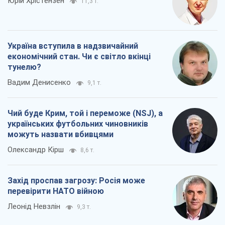
можуть назвати вбивцями
Олександр Кірш
8,6 т.
Захід проспав загрозу: Росія може
перевірити НАТО війною
Леонід Невзлін
9,3 т.
Всі думки
Про компанію
Команда
Правова інформація
Політика конфіденційності
Реклама на сайті
Документи