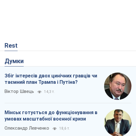
таємний план Трампа і Путіна?
Віктор Швець
14,3 т.
Мінськ готується до функціонування в
умовах масштабної воєнної кризи
Олександр Левченко
18,6 т.
Ні зброї, ні людей: як Лукашенко будує
нову армію
Ігар Тишкевич
15,7 т.