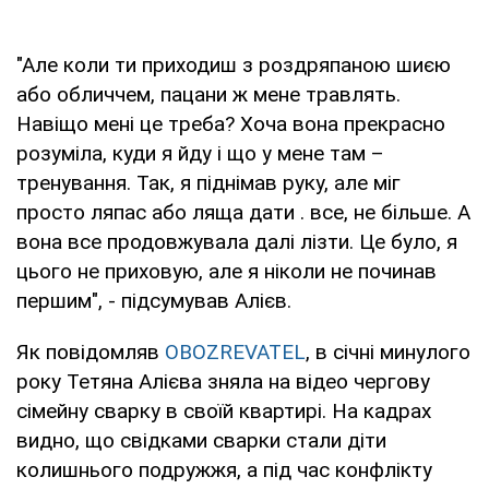
"Але коли ти приходиш з роздряпаною шиєю
або обличчем, пацани ж мене травлять.
Навіщо мені це треба? Хоча вона прекрасно
розуміла, куди я йду і що у мене там –
тренування. Так, я піднімав руку, але міг
просто ляпас або ляща дати . все, не більше. А
вона все продовжувала далі лізти. Це було, я
цього не приховую, але я ніколи не починав
першим", - підсумував Алієв.
Як повідомляв
OBOZREVATEL
, в січні минулого
року Тетяна Алієва зняла на відео чергову
сімейну сварку в своїй квартирі. На кадрах
видно, що свідками сварки стали діти
колишнього подружжя, а під час конфлікту