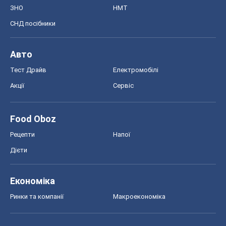
Рецепти
Напої
Дієти
Економіка
Ринки та компанії
Макроекономіка
MedOboz
Новини медицини
MAMACLUB
Шоу
Афіша
Плітки
Краса
Мода
Жіночий журнал