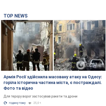
Армія Росії здійснила масовану атаку на Одесу:
горіла історична частина міста, є постраждалі.
Фото та відео
Для терору ворог застосував ракети та дрони
годину тому
25,0 т.
Нардепи взяли гроші з бюджету на оренду
елітних квартир у Києві: хто з парламентарів
просив кошти та де поселився
Як працює особлива соціальна гарантія та хто нею
користується
3 години тому
48,6 т.
Російська армія обстріляла дві сусідні
багатоповерхівки в Харкові: двоє загиблих,