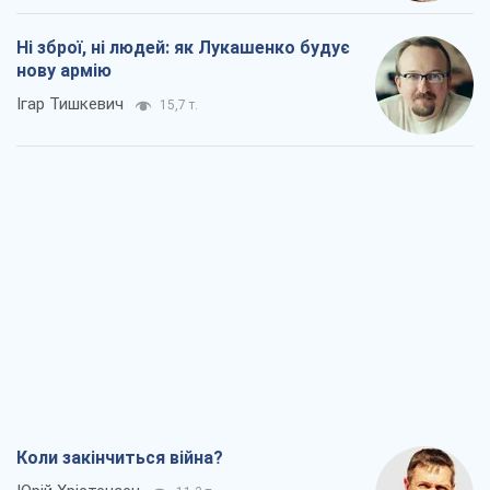
Коли закінчиться війна?
Юрій Хрістензен
11,3 т.
Україна вступила в надзвичайний
економічний стан. Чи є світло вкінці
тунелю?
Вадим Денисенко
9,1 т.
Чий буде Крим, той і переможе (NSJ), а
українських футбольних чиновників