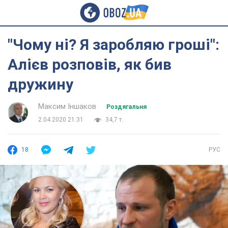
"Чому ні? Я заробляю гроші":
Алієв розповів, як бив
дружину
Максим Іншаков
Роздягальня
2.04.2020 21:31
34,7 т.
18
РУС