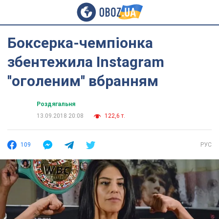
Боксерка-чемпіонка
збентежила Instagram
''оголеним'' вбранням
Роздягальня
13.09.2018 20:08
122,6 т.
109
РУС