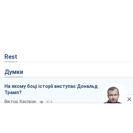
Rest
Думки
На якому боці історії виступає Дональд
Трамп?
Віктор Каспрук
414
Як протидіяти російській балістиці
Віталій Портников
18,0 т.