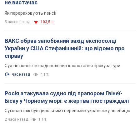
не вистачає
Як перераховують пенсії
5 часов назад
103,5 т.
ВАКС обрав запобіжний захід експосолці
України у США Стефанішиній: що відомо про
справу
Суд не повністю задовольнив клопотання прокуратури
час назад
4,1 т.
Росія атакувала судно під прапором Гвінеї-
Бісау у Чорному морі: є жертва і постраждалі
Суховантаж був цивільним і перевозив українську пшеницю
2 часа назад
1,1 т.