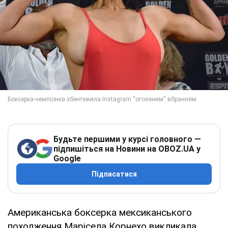
Будьте першими у курсі головного —
підпишіться на Новини на OBOZ.UA у
Google
Підписатися
Американська боксерка мексиканського
походження Марісела Корнехо викликала