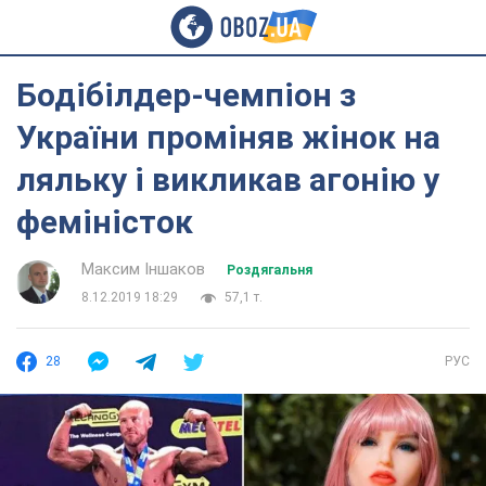
Бодібілдер-чемпіон з
України проміняв жінок на
ляльку і викликав агонію у
феміністок
Максим Іншаков
Роздягальня
8.12.2019 18:29
57,1 т.
28
РУС