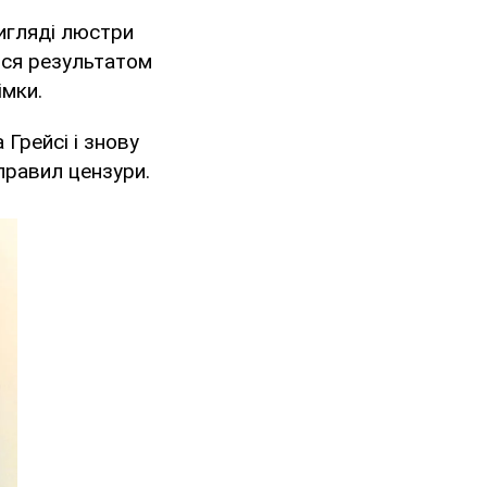
игляді люстри
ися результатом
імки.
Грейсі і знову
правил цензури.