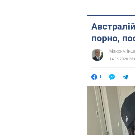
Австралій
порно, по
Максим Інш
14.06.2020 23:
1