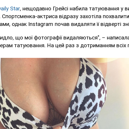
aily Star
, нещодавно Грейсі набила татуювання у в
. Спортсменка-актриса відразу захотіла похвалит
ми, однак Instagram почав видаляти її відверті зн
идло, що мої фотографії видаляються", – написала 
рам татуювання. На цей раз з дотриманням всіх 