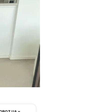
 OBOZ.UA у