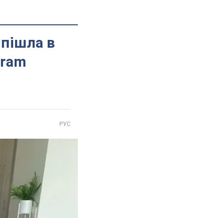
 пішла в
gram
РУС