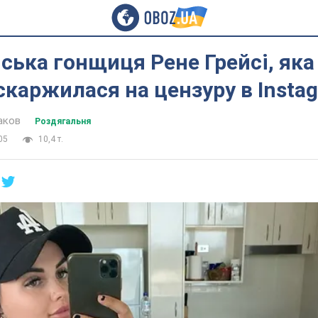
ська гонщиця Рене Грейсі, яка
скаржилася на цензуру в Insta
аков
Роздягальня
05
10,4 т.