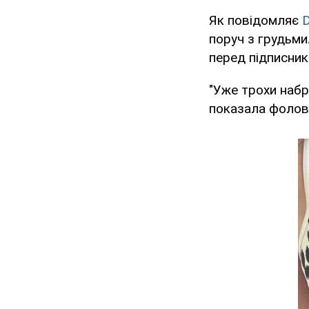
Як повідомляє
D
поруч з грудьми
перед пiдписника
"Уже трохи набр
показала фолове