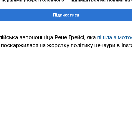
Підписатися
лійська автононщіца Рене Грейсі, яка
пішла з мото
, поскаржилася на жорстку політику цензури в Inst