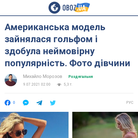
Американська модель
зайнялася гольфом і
здобула неймовірну
популярність. Фото дівчини
Михайло Морозов
Роздягальня
9.07.2021 02:00
5,3 т.
0
РУС