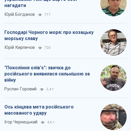
нагадати
Юрій Богданов
717
Господарі Чорного моря: про козацьку
морську славу
Юрій Кирпичов
720
"Покоління олів'є": звичка до
російського виявилася сильнішою за
війну
Руслан Горовий
3,4 т.
Ось кінцева мета російського
масованого удару
Ігор Чернецький
4,6 т.