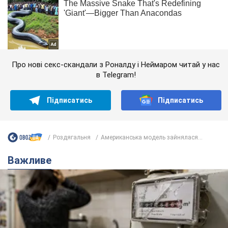
Про нові секс-скандали з Роналду і Неймаром читай у нас
в Telegram!
Підписатись
Підписатись
Роздягальня
Американська модель зайнялася...
Важливе