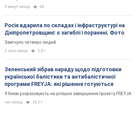
9 минут назад
60
Росія вдарила по складах і інфраструктурі на
Дніпропетровщині: є загиблі і поранені. Фото
Заигнуло четверо людей
2 часа назад
5,4 т.
Зеленський зібрав нараду щодо підготовки
української балістики та антибалістичної
програми FREYJA: які рішення готуються
У Києві розраховують на успішне завершення проєкту FREYJA
час назад
25,3 т.