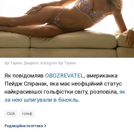
Як повідомляв
OBOZREVATEL
, американка
Пейдж Спіранак, яка має неофіційний статус
найкрасивішої гольфістки світу, розповіла,
як
за нею шпигували в бінокль
.
США
гольф
Редакційна політика