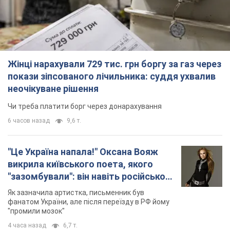
Жінці нарахували 729 тис. грн боргу за газ через
покази зіпсованого лічильника: суддя ухвалив
неочікуване рішення
Чи треба платити борг через донарахування
6 часов назад
9,6 т.
"Це Україна напала!" Оксана Вояж
викрила київського поета, якого
"зазомбували": він навіть російської
не знав, а тепер хоче геноциду
Як зазначила артистка, письменник був
українців
фанатом України, але після переїзду в РФ йому
"промили мозок"
4 часа назад
6,7 т.