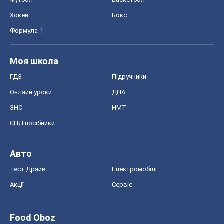
ЗНО
НМТ
СНД посібники
Авто
Тест Драйв
Електромобілі
Акції
Сервіс
Food Oboz
Рецепти
Напої
Дієти
Економіка
Ринки та компанії
Макроекономіка