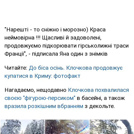
"Нарешті - то сніжно і морозно) Краса
неймовірна !!! Щасливі й задоволені,
продовжуємо підкорювати гірськолижні траси
Франції", - підписала Яна один з знімків
Читайте:
До біса осінь. Клочкова продовжує
купатися в Криму: фотофакт
Нагадаємо, нещодавно
Клочкова похвалилася
своєю "фігурою-персиком"
в басейні, а також
вразила розкішним вбранням
з декольте.