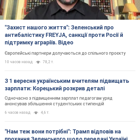
10 часов назад
78,2 т.
З 1 вересня українським вчителям підвищать
зарплати: Корецький розкрив деталі
Одночасно з підвищенням зарплат педагогам уряд
анонсував збільшення студентських стипендій
6 часов назад
4,6 т.
"Нам теж вони потрібні": Трамп відповів на
прохання Зеленського щодо передачі Україні
ракет для Patriot
Американські запаси окремих боєприпасів обмежені
6 часов назад
1,6 т.