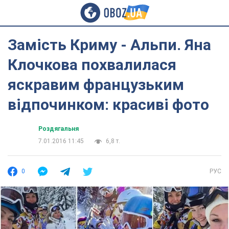
Замість Криму - Альпи. Яна
Клочкова похвалилася
яскравим французьким
відпочинком: красиві фото
Роздягальня
7.01.2016 11:45
6,8 т.
0
РУС