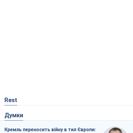
Rest
Думки
Кремль переносить війну в тил Європи:
під загрозою критична логістика
Віктор Ягун
10,4 т.
На якому боці історії виступає Дональд
Трамп?
Віктор Каспрук
8,7 т.