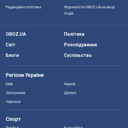
Регіони України
Київ
Харків
Запоріжжя
Дніпро
Черкаси
Спорт
Футбол
Баскетбол
Хокей
Бокс
Формула-1
Моя школа
ГДЗ
Підручники
Онлайн уроки
ДПА