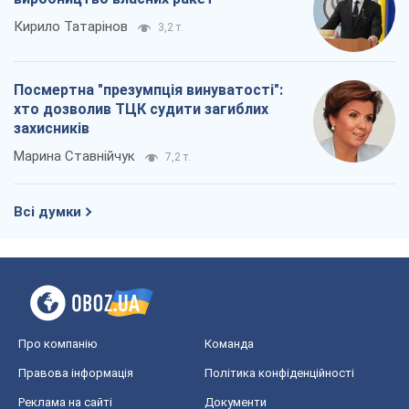
Всі думки
Про компанію
Команда
Правова інформація
Політика конфіденційності
Реклама на сайті
Документи
Редакційна політика
Журналісти OBOZ.UA на місці
подій
OBOZ.UA
Політика
Світ
Розслідування
Блоги
Суспільство