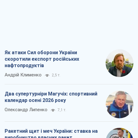
нафтопродуктів
Андрій Клименко
2,5 т.
Два супертурніри Магучіх: спортивний
календар осені 2026 року
Олександр Липенко
7,1 т.
Ракетний щит і меч України: ставка на
виробництво власних ракет
Кирило Татарінов
3,2 т.
Посмертна "презумпція винуватості":
хто дозволив ТЦК судити загиблих
захисників
Марина Ставнійчук
7,2 т.