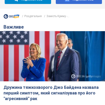
Дружина тяжкохворого Джо Байдена назвала
перший симптом, який сигналізував про його
"агресивний" рак
Спершу лікарі не надали цьому належної уваги
6.08.2026 12:46
16,8 т.
Відпустка Лесі Нікітюк у Карпатах
обернулася скандалом: чому ведучу
несправедливо захейтили
Знаменитість вийшла на пряму комунікацію в
мережі та розставила всі крапки над "і"