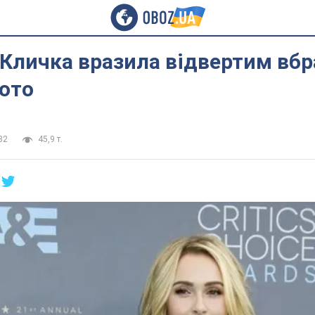
Кличка вразила відвертим вб
ото
32
45,9 т.