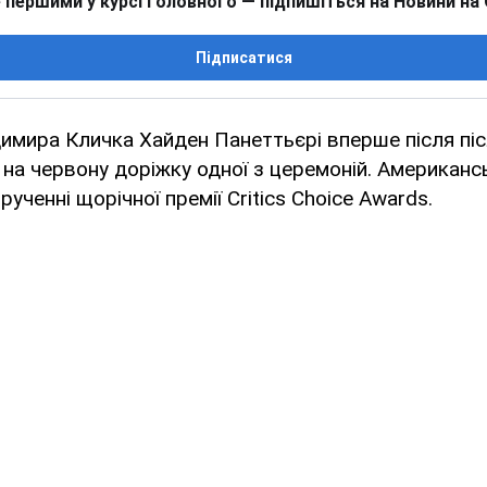
 першими у курсі головного — підпишіться на Новини на
Підписатися
имира Кличка Хайден Панеттьєрі вперше після пі
 на червону доріжку одної з церемоній. Американс
рученні щорічної премії Critics Choice Awards.