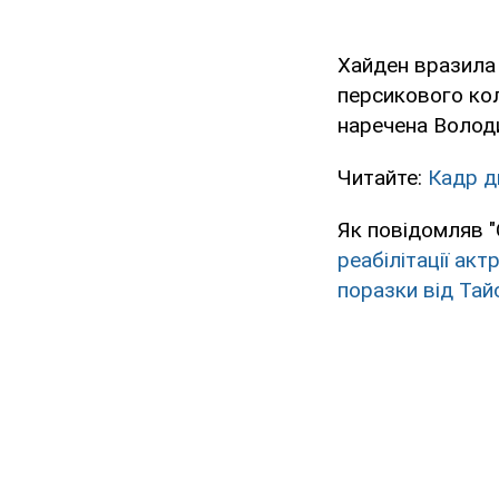
Хайден вразила 
персикового кол
наречена Володи
Читайте:
Кадр д
Як повідомляв "
реабілітації акт
поразки від Тай