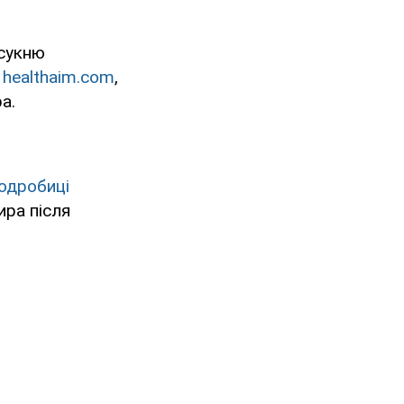
 сукню
т
healthaim.com
,
а.
одробиці
ира після