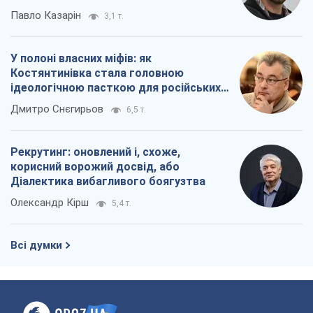
Павло Казарін
3,1 т.
У полоні власних міфів: як
Костянтинівка стала головною
ідеологічною пасткою для російських
окупантів
Дмитро Снєгирьов
6,5 т.
Рекрутинг: оновлений і, схоже,
корисний ворожий досвід, або
Діалектика вибагливого боягузтва
Олександр Кірш
5,4 т.
Всі думки