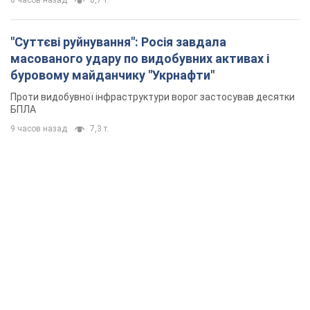
8 часов назад
8,7 т.
"Суттєві руйнування": Росія завдала
масованого удару по видобувних активах і
буровому майданчику "Укрнафти"
Проти видобувної інфраструктури ворог застосував десятки
БПЛА
9 часов назад
7,3 т.