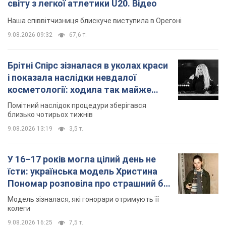
світу з легкої атлетики U20. Відео
Наша співвітчизниця блискуче виступила в Орегоні
9.08.2026 09:32
67,6 т.
Брітні Спірс зізналася в уколах краси
і показала наслідки невдалої
косметології: ходила так майже
місяць
Помітний наслідок процедури зберігався
близько чотирьох тижнів
9.08.2026 13:19
3,5 т.
У 16–17 років могла цілий день не
їсти: українська модель Христина
Пономар розповіла про страшний бік
модельної кар’єри
Модель зізналася, які гонорари отримують її
колеги
9.08.2026 16:25
7,5 т.