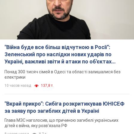
"Війна буде все більш відчутною в Росії":
Зеленський про наслідки нових ударів по
Україні, важливі звіти й атаки по об'єктах
ворога. Відео
Понад 300 тисяч сімей в Одесі та області залишалися без
електрики
10 часов назад
137,8 т.
"Вкрай прикро": Сибіга розкритикував ЮНІСЕФ
за заяву про загиблих дітей в Україні
Глава МЗС наголосив, що причиною загибелі українських
дітей є війна, яку розв'язала РФ