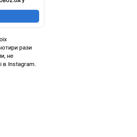
 OBOZ.UA у
оїх
чотири рази
и, не
 в Instagram.