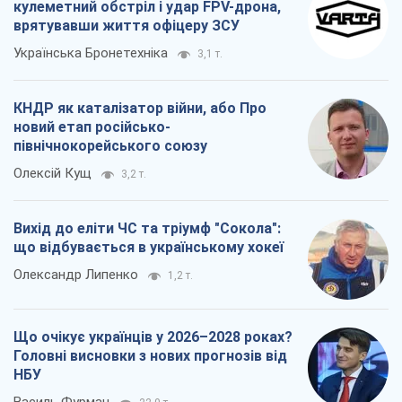
кулеметний обстріл і удар FPV-дрона,
врятувавши життя офіцеру ЗСУ
Українська Бронетехніка
3,1 т.
КНДР як каталізатор війни, або Про
новий етап російсько-
північнокорейського союзу
Олексій Кущ
3,2 т.
Вихід до еліти ЧС та тріумф "Сокола":
що відбувається в українському хокеї
Олександр Липенко
1,2 т.
Що очікує українців у 2026–2028 роках?
Головні висновки з нових прогнозів від
НБУ
Василь Фурман