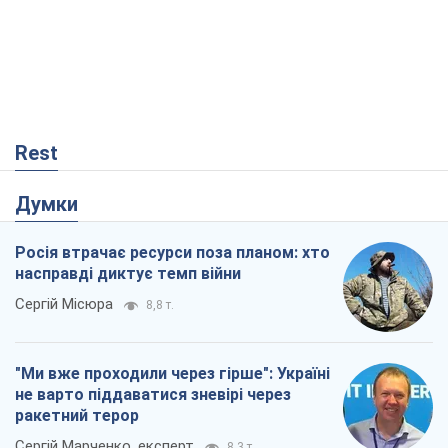
Rest
Думки
Росія втрачає ресурси поза планом: хто
насправді диктує темп війни
Сергій Місюра
8,8 т.
"Ми вже проходили через гірше": Україні
не варто піддаватися зневірі через
ракетний терор
Сергій Марченко, експерт
8,3 т.