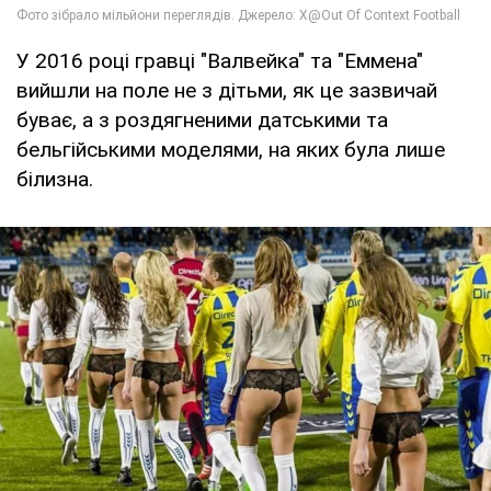
У 2016 році гравці "Валвейка" та "Еммена"
вийшли на поле не з дітьми, як це зазвичай
буває, а з роздягненими датськими та
бельгійськими моделями, на яких була лише
білизна.