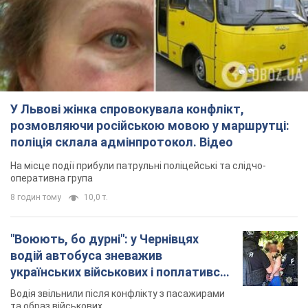
У Львові жінка спровокувала конфлікт,
розмовляючи російською мовою у маршрутці:
поліція склала адмінпротокол. Відео
На місце події прибули патрульні поліцейські та слідчо-
оперативна група
8 годин тому
10,0 т.
"Воюють, бо дурні": у Чернівцях
водій автобуса зневажив
українських військових і поплатився.
Відео
Водія звільнили після конфлікту з пасажирами
та образ військових