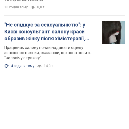
10 годин тому
8,8 т.
"Не слідкує за сексуальністю": у
Києві консультант салону краси
образив жінку після хімієтерапії,
розгорівся скандал. Фото
Працівник салону почав надавати оцінку
зовнішності жінки, сказавши, що вона носить
"чоловічу стрижку"
4 години тому
14,3 т.