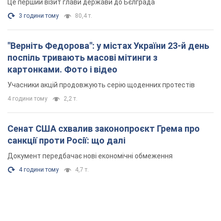
Це перший візит глави держави до Бєлграда
3 години тому
80,4 т.
"Верніть Федорова": у містах України 23-й день
поспіль тривають масові мітинги з
картонками. Фото і відео
Учасники акцій продовжують серію щоденних протестів
4 години тому
2,2 т.
Сенат США схвалив законопроєкт Грема про
санкції проти Росії: що далі
Документ передбачає нові економічні обмеження
4 години тому
4,7 т.