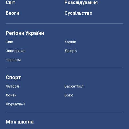
Футбол
Баскетбол
Хокей
Бокс
Формула-1
Моя школа
ГДЗ
Підручники
Онлайн уроки
ДПА
ЗНО
НМТ
СНД посібники
Авто
Тест Драйв
Електромобілі
Акції
Сервіс