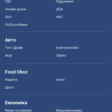
Food Oboz
Рецепти
Напої
Дієти
Економіка
Ринки та компанії
Макроекономіка
MedOboz
Новини медицини
MAMACLUB
Шоу
Афіша
Плітки
Краса
Мода
Жіночий журнал