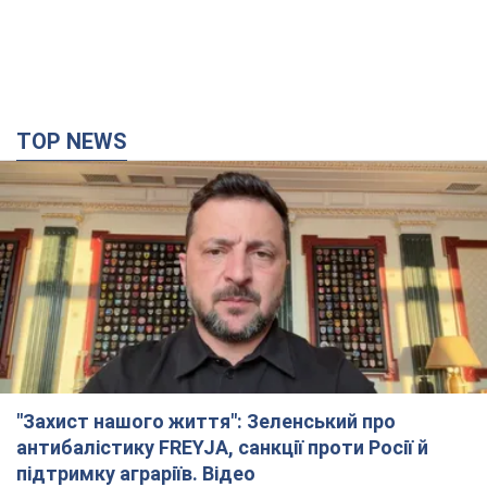
"Захист нашого життя": Зеленський про
антибалістику FREYJA, санкції проти Росії й
підтримку аграріїв. Відео
Європейські партнери долучаються до спільного проєкту
11 часов назад
88,4 т.
З 1 вересня українським вчителям підвищать
зарплати: Корецький розкрив деталі
Одночасно з підвищенням зарплат педагогам уряд
анонсував збільшення студентських стипендій
7 часов назад
5,9 т.
"Нам теж вони потрібні": Трамп відповів на