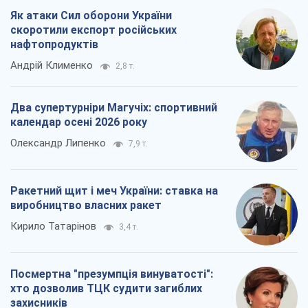
виробництво власних ракет
Кирило Татарінов
3,4 т.
Посмертна "презумпція винуватості":
хто дозволив ТЦК судити загиблих
захисників
Марина Ставнійчук
7,7 т.
Всі думки
Про компанію
Команда
Правова інформація
Політика конфіденційності