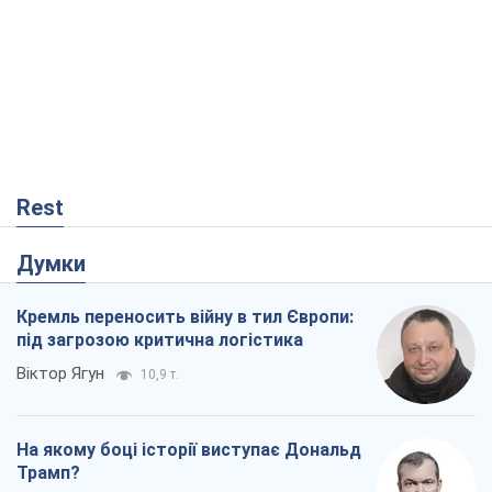
Кремль переносить війну в тил Європи:
під загрозою критична логістика
Віктор Ягун
10,9 т.
На якому боці історії виступає Дональд
Трамп?
Віктор Каспрук
9,2 т.
Про заплановану вирубку більше 600
дерев і теплотрасу: що відбувається на
Теремках у Києві
Владислав Самойленко
726