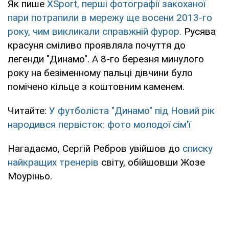
Як пише
XSport, перші фотографії закоханої
пари потрапили в мережу ще восени 2013-го
року, чим викликали справжній фурор.
Русява
красуня сміливо проявляла почуття до
легенди "Динамо". А 8-го березня минулого
року на безіменному пальці дівчини було
помічено кільце з коштовним каменем.
Читайте:
У футболіста "Динамо" під Новий рік
народився первісток: фото молодої сім'ї
Нагадаємо, Сергій Ребров увійшов до
списку
найкращих тренерів
світу, обійшовши Жозе
Моуріньо.