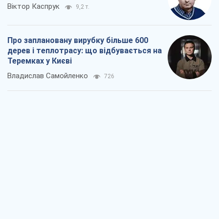
Як атаки Сил оборони України
скоротили експорт російських
нафтопродуктів
Андрій Клименко
2,8 т.
Два супертурніри Магучіх: спортивний
календар осені 2026 року
Олександр Липенко
7,9 т.
Ракетний щит і меч України: ставка на