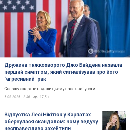
Спершу лікарі не надали цьому належної уваги
6.08.2026 12:46
17,5 т.
Відпустка Лесі Нікітюк у Карпатах
обернулася скандалом: чому ведучу
несправедливо захейтили
Знаменитість вийшла на пряму комунікацію в
мережі та розставила всі крапки над "і"
6.08.2026 17:32
14,3 т.
"Динамо" з перемоги стартувало у
кваліфікації Ліги конференцій. Відео
Матч відбувся в Любліні
10 часов назад
2,8 т.