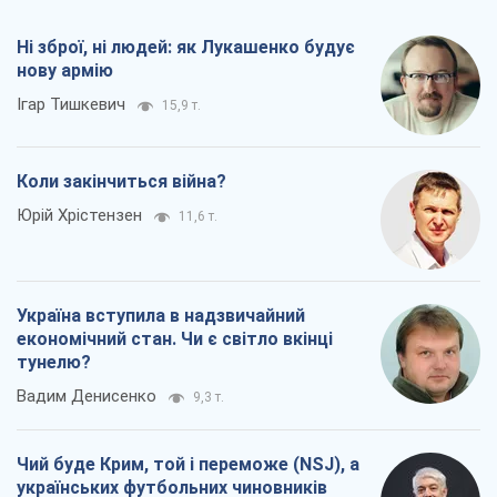
Ні зброї, ні людей: як Лукашенко будує
нову армію
Ігар Тишкевич
15,9 т.
Коли закінчиться війна?
Юрій Хрістензен
11,6 т.
Україна вступила в надзвичайний
економічний стан. Чи є світло вкінці
тунелю?
Вадим Денисенко
9,3 т.
Чий буде Крим, той і переможе (NSJ), а
українських футбольних чиновників