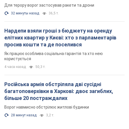
Для терору ворог застосував ракети та дрони
32 минуты назад
36,5 т.
Нардепи взяли гроші з бюджету на оренду
елітних квартир у Києві: хто з парламентарів
просив кошти та де поселився
Як працює особлива соціальна гарантія та хто нею
користується
4 часа назад
50,3 т.
Російська армія обстріляла дві сусідні
багатоповерхівки в Харкові: двоє загиблих,
більше 20 постраждалих
Ворог навмисно обстрілює житлові будинки
28 минут назад
3,2 т.