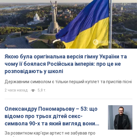
Якою була оригінальна версія гімну України та
чому її боялася Російська імперія: про це не
розповідають у школі
Державним символом є тільки перший куплет та приспів пісні
2 часа назад
5,8 т.
Олександру Пономарьову – 53: що
відомо про трьох дітей секс-
символа 90-х та який вигляд вони
мають
За розвитком кар'єри артист не забував про