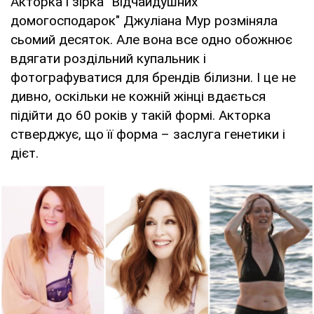
Акторка і зірка "Відчайдушних
домогосподарок" Джуліана Мур розміняла
сьомий десяток. Але вона все одно обожнює
вдягати роздільний купальник і
фотографуватися для брендів білизни. І це не
дивно, оскільки не кожній жінці вдається
підійти до 60 років у такій формі. Акторка
стверджує, що її форма – заслуга генетики і
дієт.