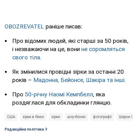
OBOZREVATEL
раніше писав:
Про відомих людей, які старші за 50 років,
і незважаючи на це, вони
не соромляться
свого тіла.
Як змінилися провідні зірки за останні 20
років –
Мадонна, Бейонсе, Шакіра та інші.
Про
50-річну Наомі Кемпбелл
, яка
роздяглася для обкладинки глянцю.
США
зірки в бікіні
зірки
шоу-бізнес
фотографії
Шерон Ст
Редакційна політика