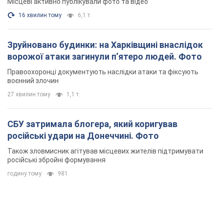
Місцеві активно публікували фото та відео
16 хвилин тому
6,1 т.
Зруйновано будинки: на Харківщині внаслідок
ворожої атаки загинули п’ятеро людей. Фото
Правоохоронці документують наслідки атаки та фіксують
воєнний злочин
27 хвилин тому
1,1 т.
СБУ затримала блогера, який коригував
російські удари на Донеччині. Фото
Також зловмисник агітував місцевих жителів підтримувати
російські збройні формування
годину тому
981