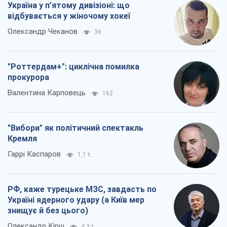
Україна у п’ятому дивізіоні: що
відбувається у жіночому хокеї
Олександр Чеканов
36
"Роттердам+": циклічна помилка
прокурора
Валентина Карповець
162
"Вибори" як політичний спектакль
Кремля
Гаррі Каспаров
1,1 т.
РФ, каже турецьке МЗС, завдасть по
Україні ядерного удару (а Київ мер
знищує й без цього)
Олександр Кірш
4,3 т.