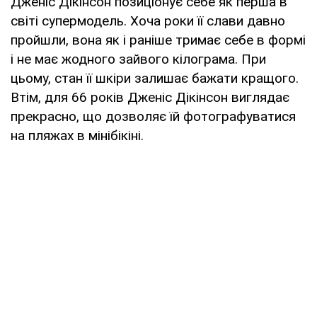
Дженіс Дікінсон позиціонує себе як перша в
світі супермодель. Хоча роки її слави давно
пройшли, вона як і раніше тримає себе в формі
і не має жодного зайвого кілограма. При
цьому, стан її шкіри залишає бажати кращого.
Втім, для 66 років Дженіс Дікінсон виглядає
прекрасно, що дозволяє їй фотографуватися
на пляжах в мінібікіні.