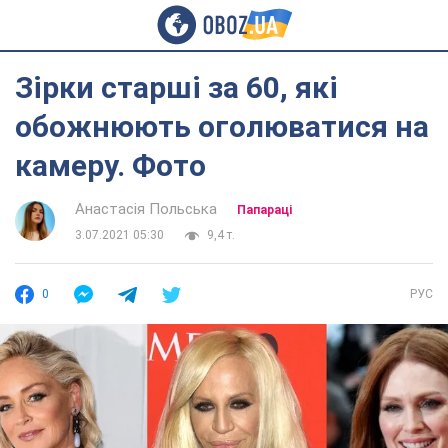
Зірки старші за 60, які
обожнюють оголюватися на
камеру. Фото
Анастасія Польська
Папараці
3.07.2021 05:30
9,4 т.
0
РУС