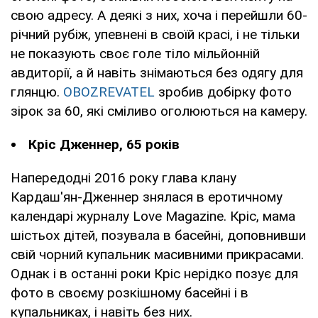
свою адресу. А деякі з них, хоча і перейшли 60-
річний рубіж, упевнені в своїй красі, і не тільки
не показують своє голе тіло мільйонній
авдиторії, а й навіть знімаються без одягу для
глянцю.
OBOZREVATEL
зробив добірку фото
зірок за 60, які сміливо оголюються на камеру.
Кріс Дженнер, 65 років
Напередодні 2016 року глава клану
Кардаш'ян-Дженнер знялася в еротичному
календарі журналу Love Magazine. Кріс, мама
шістьох дітей, позувала в басейні, доповнивши
свій чорний купальник масивними прикрасами.
Однак і в останні роки Кріс нерідко позує для
фото в своєму розкішному басейні і в
купальниках, і навіть без них.