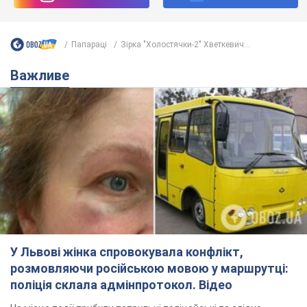
У Львові жінка спровокувала конфлікт,
розмовляючи російською мовою у маршрутці:
поліція склала адмінпротокол. Відео
На місце події прибули патрульні поліцейські та слідчо-
оперативна група
7.08.2026 18:40
11,3 т.
"Воюють, бо дурні": у Чернівцях
водій автобуса зневажив
українських військових і поплатився.
Відео
Водія звільнили після конфлікту з пасажирами
та образ військових
7.08.2026 15:47
9,6 т.