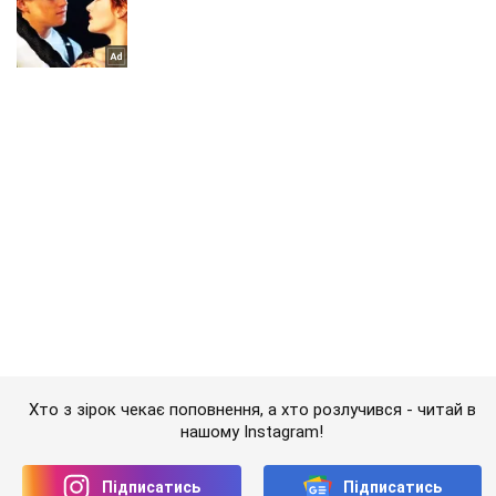
Хто з зірок чекає поповнення, а хто розлучився - читай в
нашому Instagram!
Підписатись
Підписатись
Папараці
Зірка "Холостячки-2" Хветкевич...
Важливе