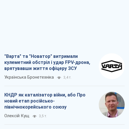
КНДР як каталізатор війни, або Про
новий етап російсько-
північнокорейського союзу
Олексій Кущ
3,5 т.
Вихід до еліти ЧС та тріумф "Сокола":
що відбувається в українському хокеї
Олександр Липенко
1,4 т.
Що очікує українців у 2026–2028 роках?
Головні висновки з нових прогнозів від
НБУ
Василь Фурман
25,4 т.
Всі думки