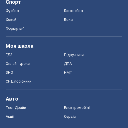
СНД посібники
Авто
Тест Драйв
Електромобілі
Акції
Сервіс
Food Oboz
Рецепти
Напої
Дієти
Економіка
Ринки та компанії
Макроекономіка
MedOboz
Новини медицини
MAMACLUB