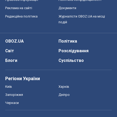
Регіони України
Київ
Харків
Запоріжжя
Дніпро
Черкаси
Спорт
Футбол
Баскетбол
Хокей
Бокс
Формула-1
Моя школа
ГДЗ
Підручники
Онлайн уроки
ДПА
ЗНО
НМТ