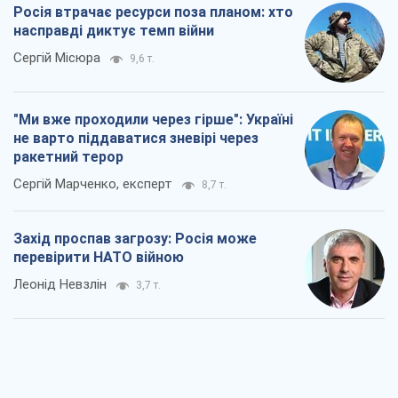
перевірити НАТО війною
Леонід Невзлін
3,7 т.
"Варта" та "Новатор" витримали
кулеметний обстріл і удар FPV-дрона,
врятувавши життя офіцеру ЗСУ
Українська Бронетехніка
3,4 т.