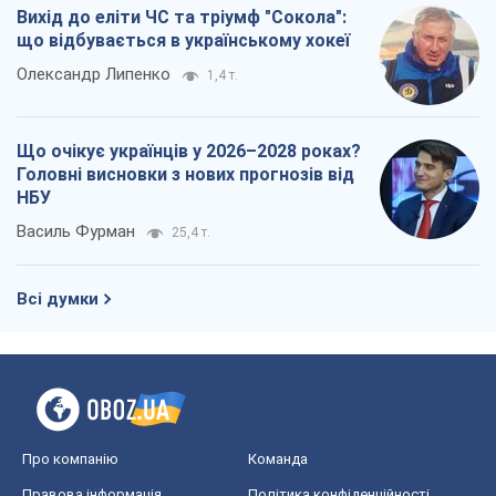
Про компанію
Команда
Правова інформація
Політика конфіденційності
Реклама на сайті
Документи
Редакційна політика
Журналісти OBOZ.UA на місці
подій
OBOZ.UA
Політика
Світ
Розслідування
Блоги
Суспільство