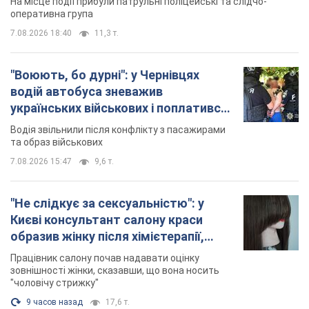
"Не слідкує за сексуальністю": у
Києві консультант салону краси
образив жінку після хімієтерапії,
розгорівся скандал. Фото
Працівник салону почав надавати оцінку
зовнішності жінки, сказавши, що вона носить
"чоловічу стрижку"
9 часов назад
17,6 т.