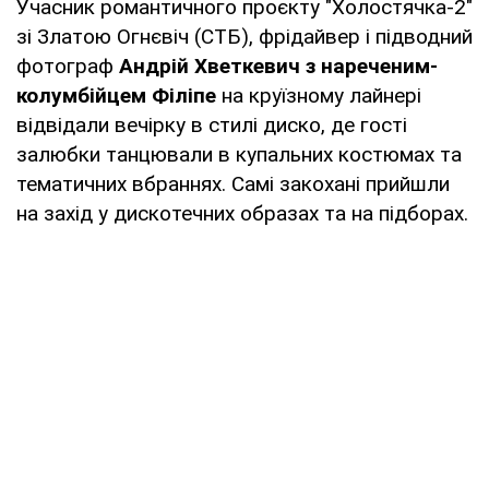
Учасник романтичного проєкту "Холостячка-2"
зі Златою Огнєвіч (СТБ), фрідайвер і підводний
фотограф
Андрій Хветкевич з нареченим-
колумбійцем Філіпе
на круїзному лайнері
відвідали вечірку в стилі диско, де гості
залюбки танцювали в купальних костюмах та
тематичних вбраннях. Самі закохані прийшли
на захід у дискотечних образах та на підборах.