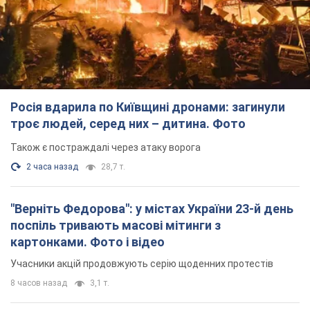
"Верніть Федорова": у містах України 23-й день
поспіль тривають масові мітинги з
картонками. Фото і відео
Учасники акцій продовжують серію щоденних протестів
8 часов назад
3,1 т.
Сенат США схвалив законопроєкт Грема про
санкції проти Росії: що далі
Документ передбачає нові економічні обмеження
8 часов назад
6,2 т.