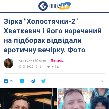
Зірка "Холостячки-2"
Хветкевич і його наречений
на підборах відвідали
еротичну вечірку. Фото
Катерина Малай
Папараці
30.08.2022 16:16
6,9 т.
28
РУС