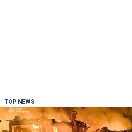
TOP NEWS
Росія вдарила по Київщині дронами: загинули
троє людей, серед них – дитина. Фото
Також є постраждалі через атаку ворога
2 часа назад
28,7 т.