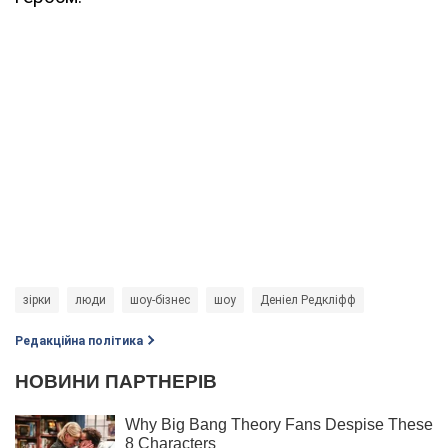
зірки
люди
шоу-бізнес
шоу
Деніел Редкліфф
Редакційна політика