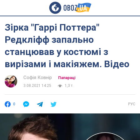
Зірка "Гаррі Поттера"
Редкліфф запально
станцював у костюмі з
вирізами і макіяжем. Відео
Софія Ковнір
Папараці
3.08.2021 14:25
1,3 т.
0
РУС