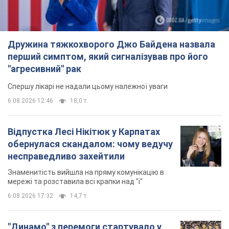
Дружина тяжкохворого Джо Байдена назвала
перший симптом, який сигналізував про його
"агресивний" рак
Спершу лікарі не надали цьому належної уваги
6.08.2026 12:46
18,0 т.
Відпустка Лесі Нікітюк у Карпатах
обернулася скандалом: чому ведучу
несправедливо захейтили
Знаменитість вийшла на пряму комунікацію в
мережі та розставила всі крапки над "і"
6.08.2026 17:32
14,7 т.
"Динамо" з перемоги стартувало у