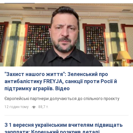
"Захист нашого життя": Зеленський про
антибалістику FREYJA, санкції проти Росії й
підтримку аграріїв. Відео
Європейські партнери долучаються до спільного проєкту
12 годин тому
88,7 т.
З 1 вересня українським вчителям підвищать
зарплати: Корецький розкрив деталі