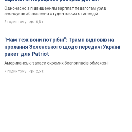
Одночасно з підвищенням зарплат педагогам уряд
анонсував збільшення студентських стипендій
8 годин тому
6,8 т.
"Нам теж вони потрібні": Трамп відповів на
прохання Зеленського щодо передачі Україні
ракет для Patriot
Американські запаси окремих боєприпасів обмежені
7 годин тому
2,5 т.