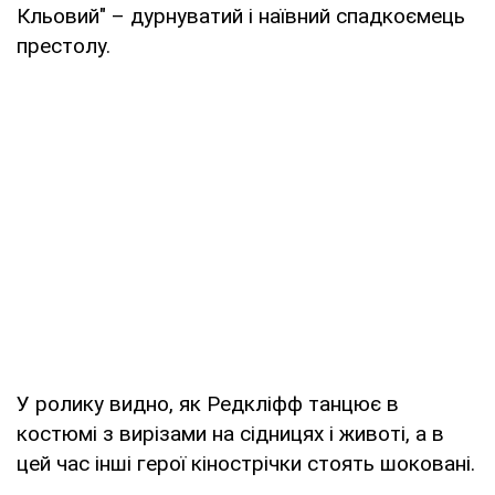
Кльовий" – дурнуватий і наївний спадкоємець
престолу.
У ролику видно, як Редкліфф танцює в
костюмі з вирізами на сідницях і животі, а в
цей час інші герої кінострічки стоять шоковані.