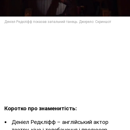
Коротко про знаменитість:
Деніел Редкліфф – англійський актор
театру, кіно і телебачення і продюсер.