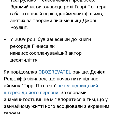
Відомий як виконавець ролі Гаррі Поттера
в багаторічній серії однойменних фільмів,
знятих за творами письменниці Джоан
Роулінг.
У 2009 році був занесений до Книги
рекордів Гіннеса як
найвисокооплачуваніший актор
десятиліття.
Як повідомляв
OBOZREVATEL
раніше, Деніел
Редкліфф зізнався, що почав пити під час
зйомок "Гаррі Поттера"
через підвищений
інтерес до його персони.
За словами
знаменитості, він не міг впоратися з тим, що у
звичайному житті його асоціювали з екранним
героєм.