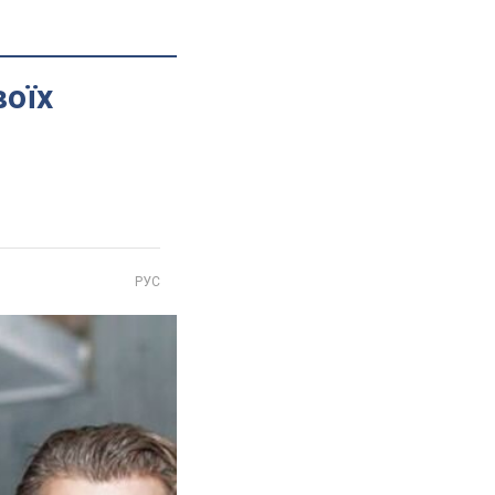
воїх
РУС