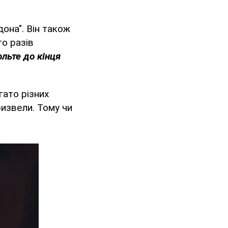
она". Він також
то разів
льте до кінця
гато різних
ризвели. Тому чи