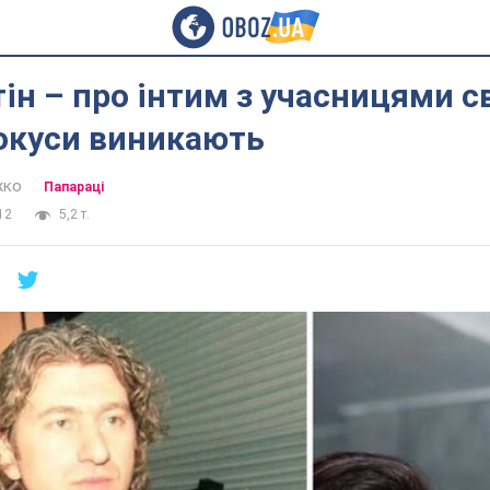
тін – про інтим з учасницями с
покуси виникають
жко
Папараці
12
5,2 т.