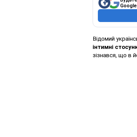
Google
Відомий україн
інтимні стосун
зізнався, що в 