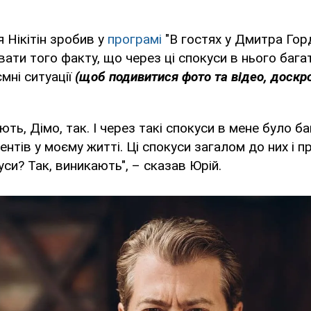
 Нікітін зробив у
програмі
"В гостях у Дмитра Горд
вати того факту, що через ці спокуси в нього бага
мні ситуації
(щоб подивитися фото
та
відео,
доскро
ть, Дімо, так. І через такі спокуси в мене було ба
нтів у моєму житті. Ці спокуси загалом до них і п
си? Так, виникають", – сказав Юрій.