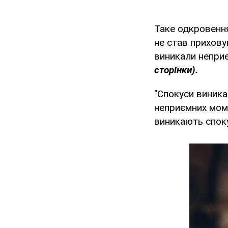
Таке одкровення
не став прихову
виникали неприє
сторінки).
"Спокуси виникаю
неприємних моме
виникають споку