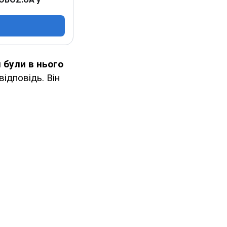
 були в нього
відповідь. Він