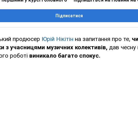
Підписатися
ський продюсер
Юрій Нікітін
на запитання про те,
чи
ки з учасницями музичних колективів,
дав чесну 
його роботі
виникало багато спокус.