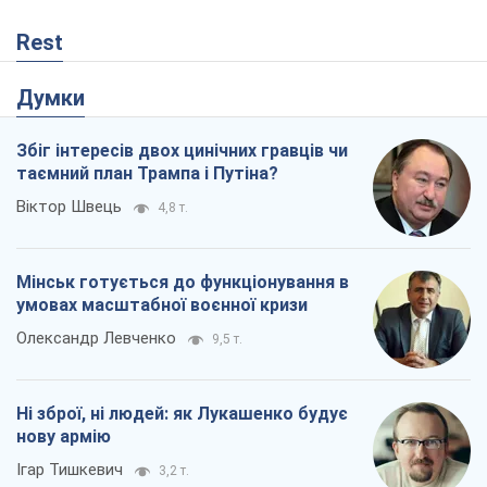
Rest
Думки
Збіг інтересів двох цинічних гравців чи
таємний план Трампа і Путіна?
Віктор Швець
4,8 т.
Мінськ готується до функціонування в
умовах масштабної воєнної кризи
Олександр Левченко
9,5 т.
Ні зброї, ні людей: як Лукашенко будує
нову армію
Ігар Тишкевич
3,2 т.