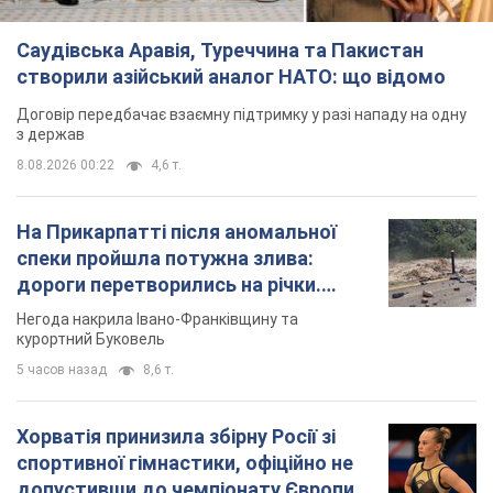
Саудівська Аравія, Туреччина та Пакистан
створили азійський аналог НАТО: що відомо
Договір передбачає взаємну підтримку у разі нападу на одну
з держав
8.08.2026 00:22
4,6 т.
На Прикарпатті після аномальної
спеки пройшла потужна злива:
дороги перетворились на річки.
Відео
Негода накрила Івано-Франківщину та
курортний Буковель
5 часов назад
8,6 т.
Хорватія принизила збірну Росії зі
спортивної гімнастики, офіційно не
допустивши до чемпіонату Європи