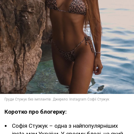
Коротко про блогерку:
Софія Стужук – одна з найпопулярніших
insta-мам України. У своєму блозі, на який