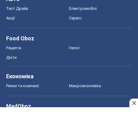
Тест Драйв
Електромобілі
Акції
Сервіс
Food Oboz
Рецепти
Напої
Дієти
Економіка
Ринки та компанії
Макроекономіка
MedOboz
Новини медицини
MAMACLUB
Шоу