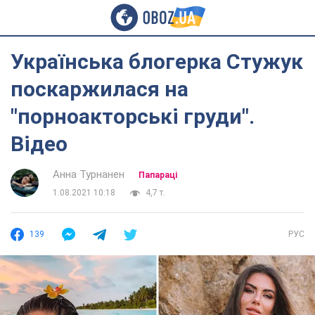
Українська блогерка Стужук
поскаржилася на
"порноакторські груди".
Відео
Анна Турнанен
Папараці
1.08.2021 10:18
4,7 т.
139
РУС