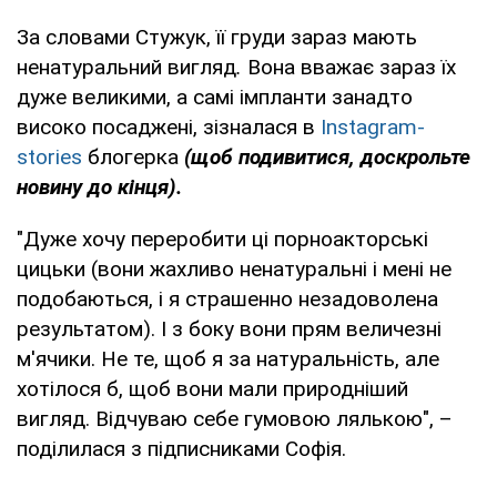
За словами Стужук, її груди зараз мають
ненатуральний вигляд
.
Вона вважає зараз їх
дуже великими, а самі імпланти занадто
високо посаджені, зізналася в
Instagram-
stories
блогерка
(щоб подивитися, доскрольте
новину до кінця).
"Дуже хочу переробити ці порноакторські
цицьки (вони жахливо ненатуральні і мені не
подобаються, і я страшенно незадоволена
результатом). І з боку вони прям величезні
м'ячики. Не те, щоб я за натуральність, але
хотілося б, щоб вони мали природніший
вигляд. Відчуваю себе гумовою лялькою", –
поділилася з підписниками Софія.