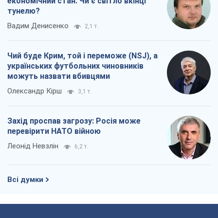
економічний стан. Чи є світло вкінці
тунелю?
Вадим Денисенко
2,1 т.
Чий буде Крим, той і переможе (NSJ), а
українських футбольних чиновників
можуть назвати вбивцями
Олександр Кірш
3,1 т.
Захід проспав загрозу: Росія може
перевірити НАТО війною
Леонід Невзлін
6,2 т.
Всі думки