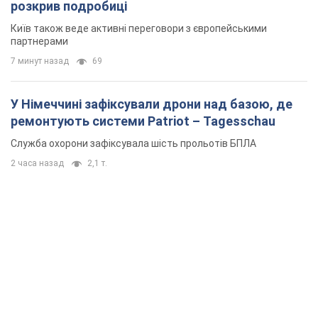
розкрив подробиці
Київ також веде активні переговори з європейськими
партнерами
7 минут назад
69
У Німеччині зафіксували дрони над базою, де
ремонтують системи Patriot – Tagesschau
Служба охорони зафіксувала шість прольотів БПЛА
2 часа назад
2,1 т.