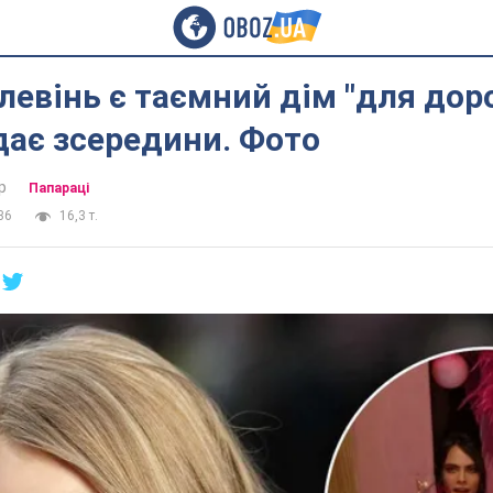
левінь є таємний дім "для доро
дає зсередини. Фото
р
Папараці
36
16,3 т.