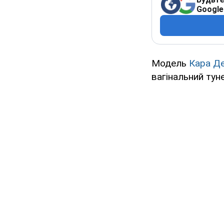
Google
Модель
Кара Де
вагінальний тун