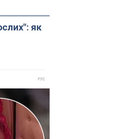
слих": як
РУС