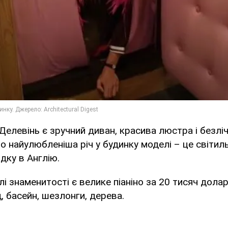
Делевінь є зручний диван, красива люстра і безліч
о найулюбленіша річ у будинку моделі – це світиль
дку в Англію.
лі знаменитості є велике піаніно за 20 тисяч долар
, басейн, шезлонги, дерева.