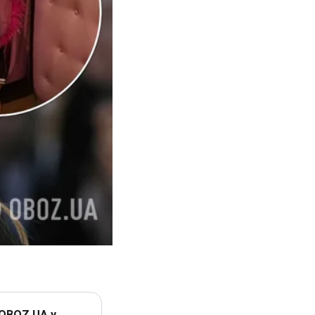
 OBOZ.UA у