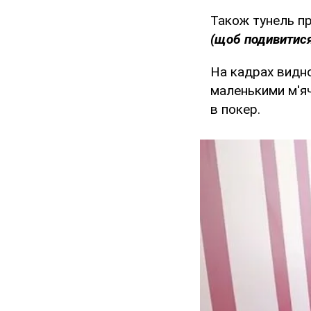
Також тунель пр
(щоб подивитися
На кадрах видно
маленькими м'яч
в покер.