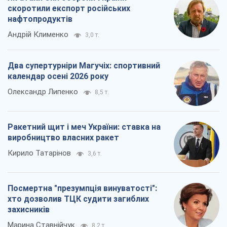
скоротили експорт російських
нафтопродуктів
Андрій Клименко
3,0 т.
Два супертурніри Магучіх: спортивний
календар осені 2026 року
Олександр Липенко
8,5 т.
Ракетний щит і меч України: ставка на
виробництво власних ракет
Кирило Татарінов
3,6 т.
Посмертна "презумпція винуватості":
хто дозволив ТЦК судити загиблих
захисників
Марина Ставнійчук
8,2 т.