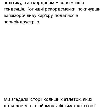
політику, а за кордоном – зовсім інша
тенденція. Колишні рекордсменки, покинувши
запаморочливу кар'єру, подалися в
порноіндрустрію.
Ми згадали історії колишніх атлеток, яких
доля довела до зйомок у фільмах категорії