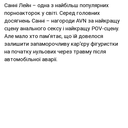
Санні Лейн – одна з найбільш популярних
порноакторок у світі. Серед головних
досягнень Санні – нагороди AVN за найкращу
сцену анального сексу і найкращу POV-сцену.
Але мало хто пам'ятає, що їй довелося
залишити запаморочливу кар'єру фігуристки
на початку нульових через травму після
автомобільної аварії.