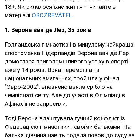
18+. Як склалося їхнє життя – читайте в
матеріалі
OBOZREVATEL
.
1. Верона ван де Лер, 35 років
Голландська гімнастка і в минулому найкраща
спортсменка Нідерландів Верона ван де Лер
домоглася приголомшливого успіху в спорті
вже у 14 років. Вона перемогла і в
національних змаганнях, пройшла у фінал
"Євро-2002", впевнено взяла срібло на
чемпіонаті світу. Але до участі в Олімпіаді в
Афінах її не запросили.
Тоді Верона влаштувала гучний конфлікт із
Федерацією гімнастики і своїми батьками. На
батька дівчина навіть подала позов до суду за