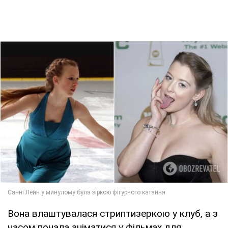
Вона влаштувалася стриптизеркою у клуб, а з
часом почала зніматися у фільмах для