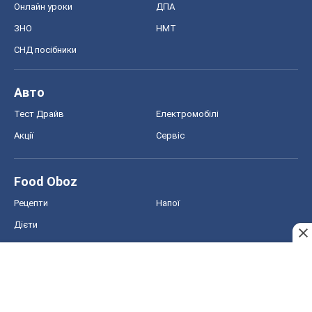
Онлайн уроки
ДПА
ЗНО
НМТ
СНД посібники
Авто
Тест Драйв
Електромобілі
Акції
Сервіс
Food Oboz
Рецепти
Напої
Дієти
Економіка
Ринки та компанії
Макроекономіка