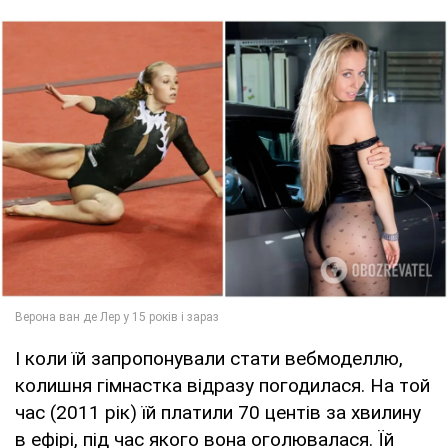
І коли їй запропонували стати вебмоделлю,
колишня гімнастка відразу погодилася. На той
час (2011 рік) їй платили 70 центів за хвилину
в ефірі, під час якого вона оголювалася. Їй