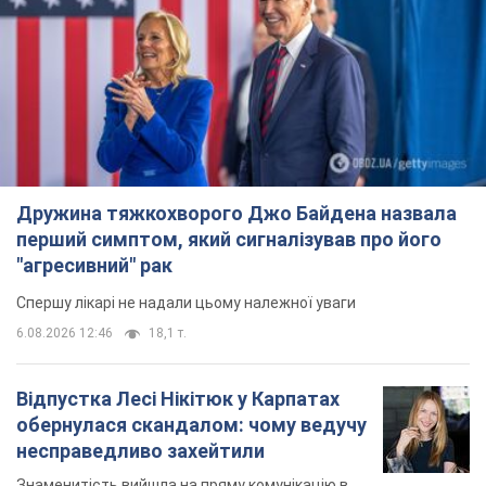
Дружина тяжкохворого Джо Байдена назвала
перший симптом, який сигналізував про його
"агресивний" рак
Спершу лікарі не надали цьому належної уваги
6.08.2026 12:46
18,1 т.
Відпустка Лесі Нікітюк у Карпатах
обернулася скандалом: чому ведучу
несправедливо захейтили
Знаменитість вийшла на пряму комунікацію в