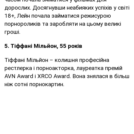
дорослих. Досягнувши неабияких успіхів у світі
18+, Лейн почала займатися режисурою
порнороликів та заробляти на цьому великі
гроші.
5. Тіффані Мільйон, 55 років
Тіффані Мільйон – колишня професійна
рестлерка і порноакторка, лауреатка премій
AVN Award і XRCO Award. Вона знялася в більш
ніж сотні порнокартин.