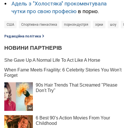
Адель з "Холостяка" прокоментувала
чутки про свою професію
в порно.
США
Спортивна гімнастика
порноіндустрія
зірки
шоу
По
Редакційна політика