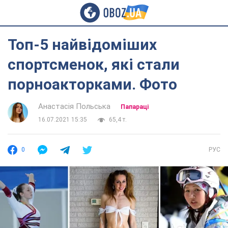
Топ-5 найвідоміших
спортсменок, які стали
порноакторками. Фото
Анастасія Польська
Папараці
16.07.2021 15:35
65,4 т.
0
РУС