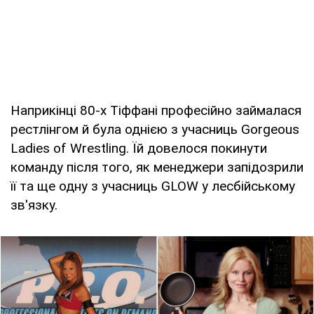
Наприкінці 80-х Тіффані професійно займалася
рестлінгом й була однією з учасниць Gorgeous
Ladies of Wrestling. Їй довелося покинути
команду після того, як менеджери запідозрили
її та ще одну з учасниць GLOW у лесбійському
зв'язку.