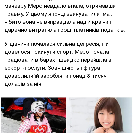
маневру Меро невдало впала, отримавши
травму. У цьому японці звинуватили Імаї,
нібито вона не виправдала надій країни і
даремно витратила гроші платників податків.
У дівчини почалася сильна депресія, і їй
довелося покинути спорт. Меро почала
працювати в барах і швидко перейшла в
ескорт-послуги. Зовнішність і фігура
дозволили їй заробляти понад 8 тисяч
доларів за ніч.