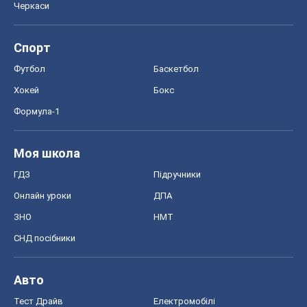
Моя школа
ГДЗ
Підручники
Онлайн уроки
ДПА
ЗНО
НМТ
СНД посібники
Авто
Тест Драйв
Електромобілі
Акції
Сервіс
Food Oboz
Рецепти
Напої
Дієти