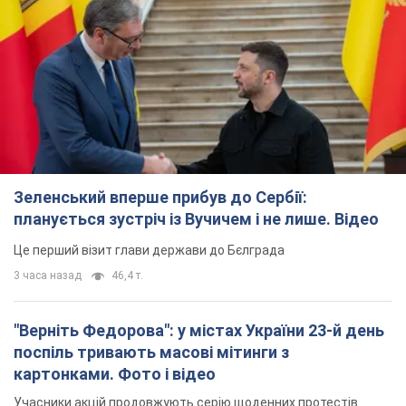
Зеленський вперше прибув до Сербії:
планується зустріч із Вучичем і не лише. Відео
Це перший візит глави держави до Бєлграда
3 часа назад
46,4 т.
"Верніть Федорова": у містах України 23-й день
поспіль тривають масові мітинги з
картонками. Фото і відео
Учасники акцій продовжують серію щоденних протестів
2 часа назад
1,5 т.
Сенат США схвалив законопроєкт Грема про
санкції проти Росії: що далі
Документ передбачає нові економічні обмеження
2 часа назад
3,5 т.