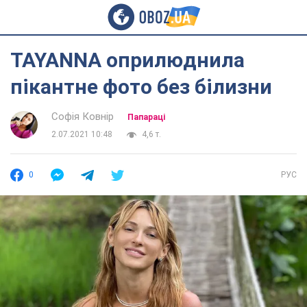
TAYANNA оприлюднила
пікантне фото без білизни
Софія Ковнір
Папараці
2.07.2021 10:48
4,6 т.
0
РУС