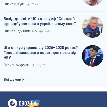
Що очікує українців у 2026–2028 роках?
Головні висновки з нових прогнозів від
НБУ
Василь Фурман
19,7 т.
Всі думки
Про компанію
Команда
Правова інформація
Політика конфіденційності
Реклама на сайті
Документи
Редакційна політика
Журналісти OBOZ.UA на місці
подій