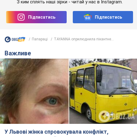
У Львові жінка спровокувала конфлікт,
розмовляючи російською мовою у маршрутці:
поліція склала адмінпротокол. Відео
На місце події прибули патрульні поліцейські та слідчо-
оперативна група
4 часа назад
8,1 т.
"Воюють, бо дурні": у Чернівцях
водій автобуса зневажив