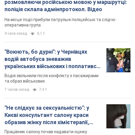
українських військових і поплатився.
Відео
Водія звільнили після конфлікту з пасажирами
та образ військових
7 часов назад
7,9 т.
"Не слідкує за сексуальністю": у
Києві консультант салону краси
образив жінку після хімієтерапії,
розгорівся скандал. Фото
Працівник салону почав надавати оцінку
зовнішності жінки, сказавши, що вона носить
"чоловічу стрижку"
23 минуты назад
7,8 т.