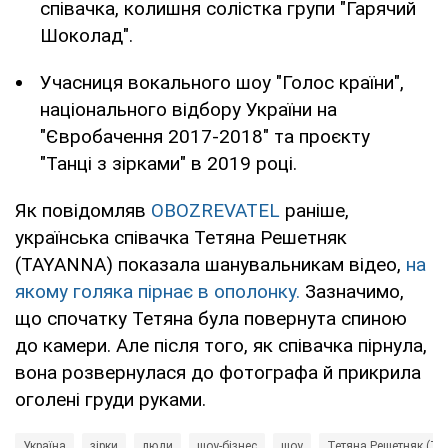
співачка, колишня солістка групи "Гарячий
Шоколад".
Учасниця вокального шоу "Голос країни",
національного відбору України на
"Євробачення 2017-2018" та проєкту
"Танці з зірками" в 2019 році.
Як повідомляв
OBOZREVATEL
раніше,
українська співачка Тетяна Решетняк
(TAYANNA) показала шанувальникам відео,
на
якому голяка пірнає в ополонку.
Зазначимо,
що спочатку Тетяна була повернута спиною
до камери. Але після того, як співачка пірнула,
вона розвернулася до фотографа й прикрила
оголені груди руками.
Україна
зірки
люди
шоу-бізнес
шоу
Тетяна Решетняк (Ta