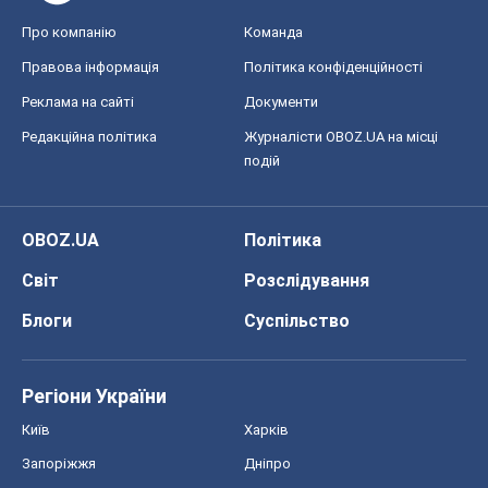
OBOZ.UA
Політика
Світ
Розслідування
Блоги
Суспільство
Регіони України
Київ
Харків
Запоріжжя
Дніпро
Черкаси
Спорт
Футбол
Баскетбол
Хокей
Бокс
Формула-1