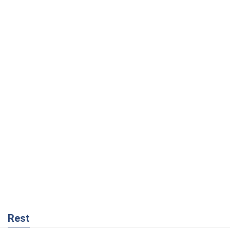
Rest
Думки
Росія втрачає ресурси поза планом: хто
насправді диктує темп війни
Сергій Місюра
7,7 т.