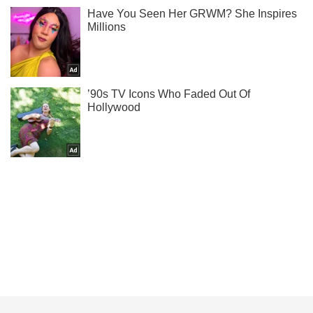
З ким сплять наші зірки - читай у нас в Instagram.
Підписатись
Підписатись
Папараці
TAYANNA оприлюднила пікантне...
Важливе