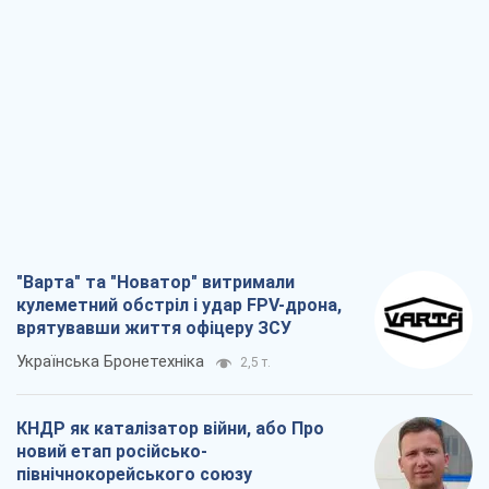
"Варта" та "Новатор" витримали
кулеметний обстріл і удар FPV-дрона,
врятувавши життя офіцеру ЗСУ
Українська Бронетехніка
2,5 т.
КНДР як каталізатор війни, або Про
новий етап російсько-
північнокорейського союзу
Олексій Кущ
2,7 т.
Вихід до еліти ЧС та тріумф "Сокола":
що відбувається в українському хокеї
Олександр Липенко
960