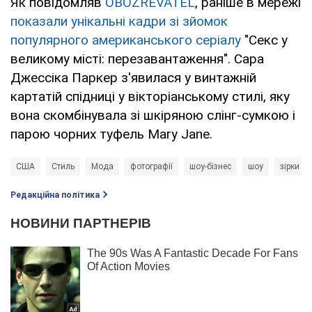
Як повідомляв
OBOZREVATEL
, раніше в мережі
показали унікальні кадри зі зйомок
популярного американського серіалу
"Секс у
великому місті: перезавантаження". Сара
Джессіка Паркер з'явилася у винтажній
картатій спідниці у вікторіанському стилі, яку
вона скомбінувала зі шкіряною слінг-сумкою і
парою чорних туфель Mary Jane.
США
Стиль
Мода
фотографії
шоу-бізнес
шоу
зірки
Редакційна політика