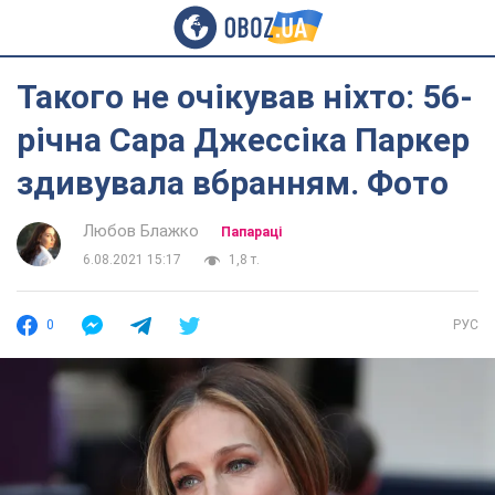
Такого не очікував ніхто: 56-
річна Сара Джессіка Паркер
здивувала вбранням. Фото
Любов Блажко
Папараці
6.08.2021 15:17
1,8 т.
0
РУС