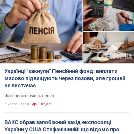
Українці "хакнули" Пенсійний фонд: виплати
масово підвищують через позови, але грошей
не вистачає
Як перераховують пенсії
5 часов назад
102,3 т.
ВАКС обрав запобіжний захід експосолці
України у США Стефанішиній: що відомо про