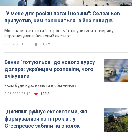
"У мене для росіян погані новини": Селезньов
припустив, чим закінчиться "війна складів"
Москва може стати "островом" і зануритися в темряву,
спрогнозував військовий експерт
5.08.2026 16:00
61,7 т.
Банки "готуються" до нового курсу
долара: українцям розповіли, чого
очікувати
Яким буде курс валюти в обмінниках
5.08.2026 23:12
122,5 т.
"Джипінг руйнує екосистеми, які
формувалися сотні років": у
Greenpeace забили на сполох