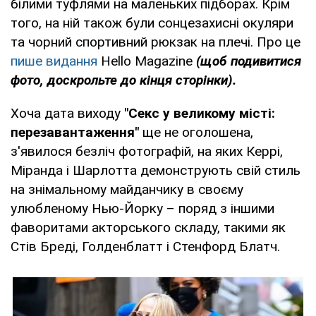
білими туфлями на маленьких підборах. Крім
того, на ній також були сонцезахисні окуляри
та чорний спортивний рюкзак на плечі. Про це
пише видання
Hello Magazine
(щоб подивитися
фото, доскрольте до кінця сторінки).
Хоча дата виходу
"Секс у великому місті:
перезавантаження"
ще не оголошена,
з'явилося безліч фотографій, на яких Керрі,
Міранда і Шарлотта демонструють свій стиль
на знімальному майданчику в своєму
улюбленому Нью-Йорку – поряд з іншими
фаворитами акторського складу, такими як
Стів Бреді, Голденблатт і Стенфорд Блатч.