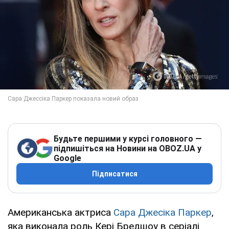
Будьте першими у курсі головного —
підпишіться на Новини на OBOZ.UA у
Google
Підписатися
Американська актриса
Сара Джесіка Паркер
,
яка виконала роль Кері Бредшоу в серіалі