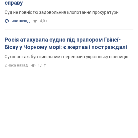
справу
Суд не повністю задовольнив клопотання прокуратури
час назад
4,0 т.
Росія атакувала судно під прапором Гвінеї-
Бісау у Чорному морі: є жертва і постраждалі
Суховантаж був цивільним і перевозив українську пшеницю
2 часа назад
1,1 т.