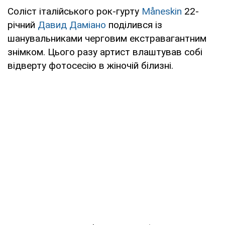
Соліст італійського рок-гурту
Måneskin
22-
річний
Давид Даміано
поділився із
шанувальниками черговим екстравагантним
знімком. Цього разу артист влаштував собі
відверту фотосесію в жіночій білизні.