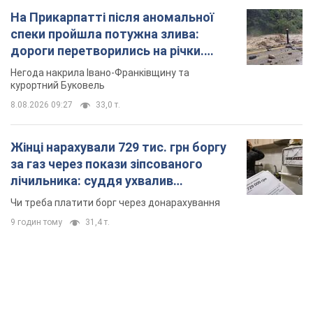
На Прикарпатті після аномальної
спеки пройшла потужна злива:
дороги перетворились на річки.
Відео
Негода накрила Івано-Франківщину та
курортний Буковель
8.08.2026 09:27
33,0 т.
Жінці нарахували 729 тис. грн боргу
за газ через покази зіпсованого
лічильника: суддя ухвалив
неочікуване рішення
Чи треба платити борг через донарахування
9 годин тому
31,4 т.