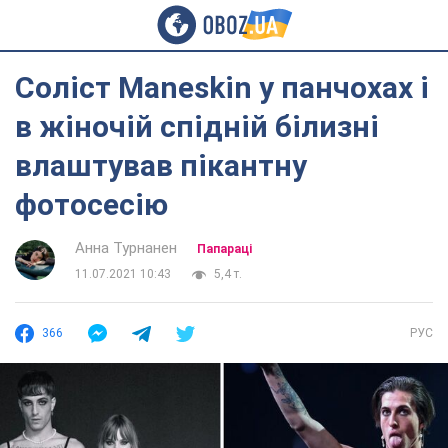
Соліст Maneskin у панчохах і
в жіночій спідній білизні
влаштував пікантну
фотосесію
Анна Турнанен
Папараці
11.07.2021 10:43
5,4 т.
366
РУС