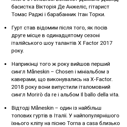
басистка Вікторія Де Анжеліс, гітарист
Томас Раджі і барабанник Ітан Торки.
Гурт став відомим після того, як посів
друге місце в одинадцятому сезоні
італійського шоу талантів X Factor 2017
року.
Наприкінці того ж року вийшов перший
сингл Måneskin – Chosen і мініальбом з
каверами, що виконувались на X-Factor.
2018 року вони випустили італомовний
сингл Morirò da re і альбом Il ballo della vita.
Відтоді Måneskin – один із найбільш
топових гуртів в Італії. У найпопулярнішого
їхнього кліпу на пісню Torna a casa близько