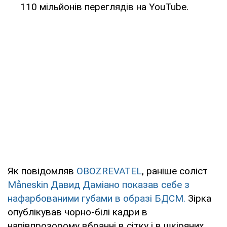
110 мільйонів переглядів на YouTube.
Як повідомляв
OBOZREVATEL
, раніше соліст
Måneskin
Давид Даміано
показав себе з
нафарбованими губами в образі БДСМ.
Зірка
опублікував чорно-білі кадри в
напівпрозорому вбранні в сітку і в шкіряних