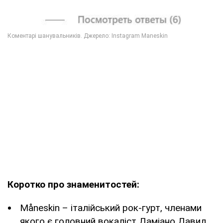
Коротко про знаменитостей:
Måneskin – італійський рок-гурт, членами
якого є головний вокаліст Даміано Давид,