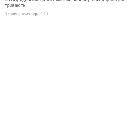
тривають
3 години тому
3,2 т.