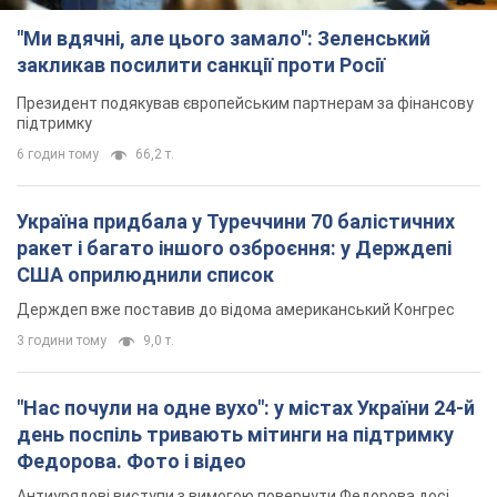
"Ми вдячні, але цього замало": Зеленський
закликав посилити санкції проти Росії
Президент подякував європейським партнерам за фінансову
підтримку
6 годин тому
66,2 т.
Україна придбала у Туреччини 70 балістичних
ракет і багато іншого озброєння: у Держдепі
США оприлюднили список
Держдеп вже поставив до відома американський Конгрес
3 години тому
9,0 т.
"Нас почули на одне вухо": у містах України 24-й
день поспіль тривають мітинги на підтримку
Федорова. Фото і відео
Антиурядові виступи з вимогою повернути Федорова досі