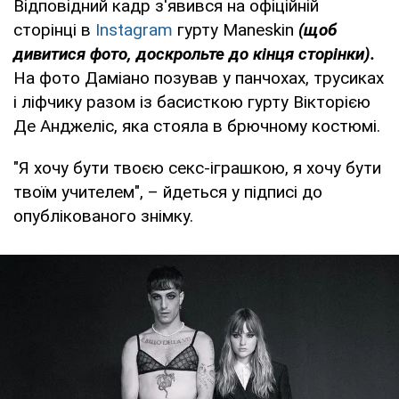
Відповідний кадр з'явився на офіційній
сторінці в
Instagram
гурту Maneskin
(щоб
дивитися фото, доскрольте до кінця сторінки).
На фото Даміано позував у панчохах, трусиках
і ліфчику разом із басисткою гурту Вікторією
Де Анджеліс, яка стояла в брючному костюмі.
"Я хочу бути твоєю секс-іграшкою, я хочу бути
твоїм учителем", – йдеться у підписі до
опублікованого знімку.