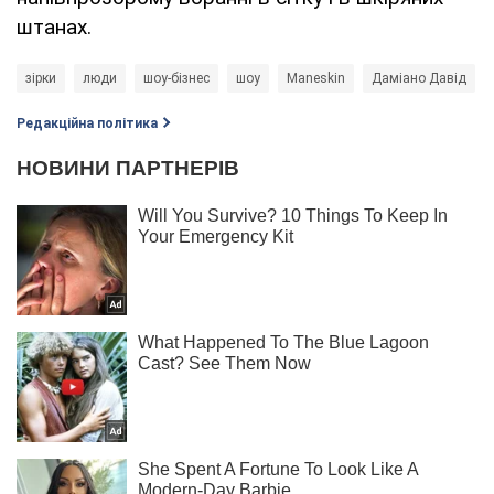
штанах.
зірки
люди
шоу-бізнес
шоу
Maneskin
Даміано Давід
Редакційна політика