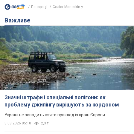
Папараці
Соліст Maneskin у...
Важливе
Значні штрафи і спеціальні полігони: як
проблему джипінгу вирішують за кордоном
Україні не завадить взяти приклад із країн Європи
8.08.2026 05:10
2,3 т.