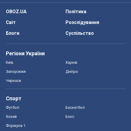
Київ
Харків
Запоріжжя
Дніпро
Черкаси
Спорт
Футбол
Баскетбол
Хокей
Бокс
Формула-1
Моя школа
ГДЗ
Підручники
Онлайн уроки
ДПА
ЗНО
НМТ
СНД посібники