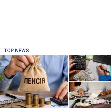
TOP NEWS
Українці "хакнули" Пенсійний фонд: виплати
масово підвищують через позови, але грошей
не вистачає
Як перераховують пенсії
5 годин тому
100,9 т.
ВАКС обрав запобіжний захід експосолці