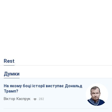
Rest
Думки
На якому боці історії виступає Дональд
Трамп?
Віктор Каспрук
282
Як протидіяти російській балістиці
Віталій Портников
18,0 т.
Від Wildberries до ВТБ: як один удар
може запустити ланцюгову реакцію в
Росії