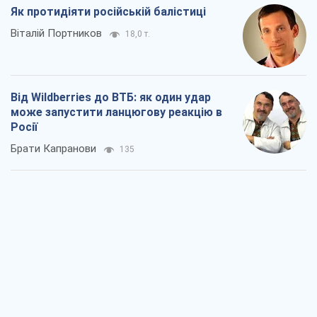
Брати Капранови
135
Податкові перевірки після 1 серпня 2026
року: як горизонт контролю
скорочується з 6,5 до 3 років
Вікторія Карпова
399