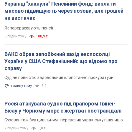
України у США Стефанішиній: що відомо про
справу
Суд не повністю задовольнив клопотання прокуратури
годину тому
3,9 т.
Росія атакувала судно під прапором Гвінеї-
Бісау у Чорному морі: є жертва і постраждалі
Суховантаж був цивільним і перевозив українську пшеницю
2 години тому
1,0 т.