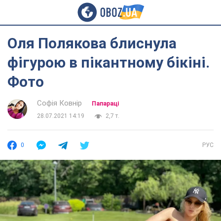
Оля Полякова блиснула
фігурою в пікантному бікіні.
Фото
Софія Ковнір
Папараці
28.07.2021 14:19
2,7 т.
0
РУС