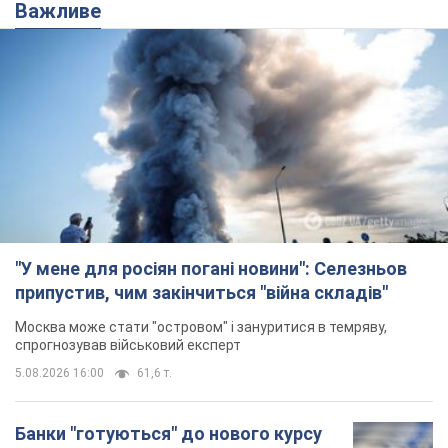
"У мене для росіян погані новини": Селезньов
припустив, чим закінчиться "війна складів"
Москва може стати "островом" і зануритися в темряву,
спрогнозував військовий експерт
5.08.2026 16:00
61,6 т.
Банки "готуються" до нового курсу
долара: українцям розповіли, чого
очікувати
Яким буде курс валюти в обмінниках
5.08.2026 23:12
122,3 т.
"Джипінг руйнує екосистеми, які
формувалися сотні років": у