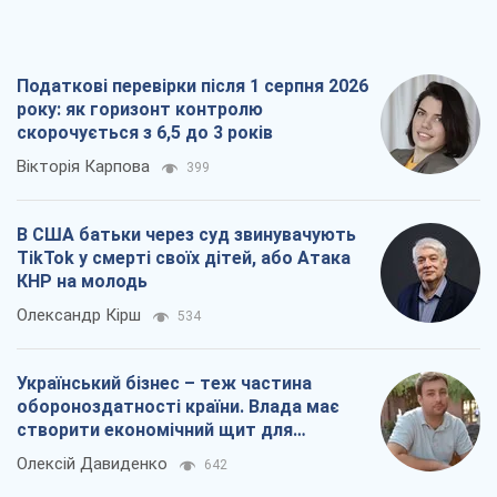
В США батьки через суд звинувачують
TikTok у смерті своїх дітей, або Атака
КНР на молодь
Олександр Кірш
534
Український бізнес – теж частина
обороноздатності країни. Влада має
створити економічний щит для
компаній
Олексій Давиденко
642
Чи здатні російські удари по бізнесу
викликати економічну катастрофу?
Сергій Фурса
1,2 т.
Всі думки