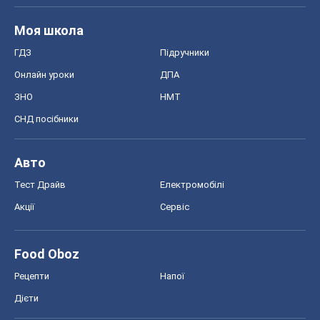
Авто
Тест Драйв
Електромобілі
Акції
Сервіс
Food Oboz
Рецепти
Напої
Дієти
Економіка
Ринки та компанії
Макроекономіка
MedOboz
Новини медицини
MAMACLUB