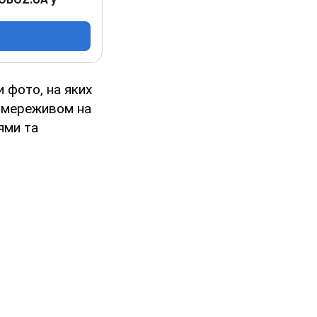
 фото, на яких
им мереживом на
ями та