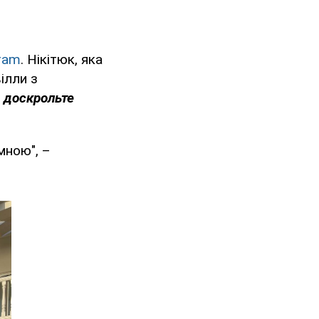
ram
. Нікітюк, яка
ілли з
 доскрольте
мною", –