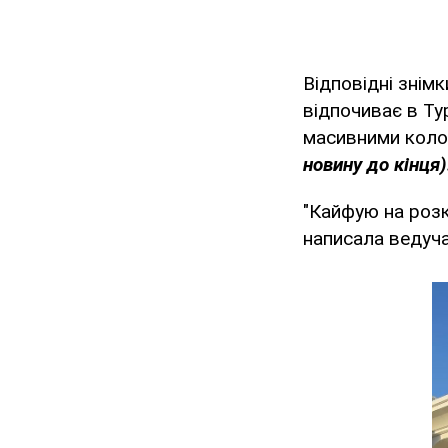
Відповідні знім
відпочиває в Ту
масивними коло
новину до кінця)
"Кайфую на розк
написала ведуча