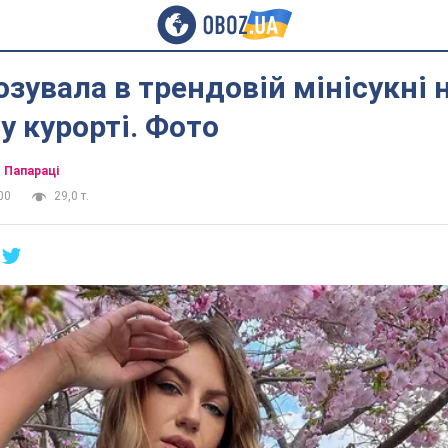
озувала в трендовій мінісукні 
 курорті. Фото
Папараці
00
29,0 т.