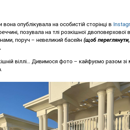
ки вона опублікувала на особистій сторінці в
Instag
реччині, позувала на тлі розкішної двоповерхової в
нами, поруч – невеликий басейн
(щоб
переглянути,
.
ішній віллі... Дивимося фото – кайфуємо разом зі 
.