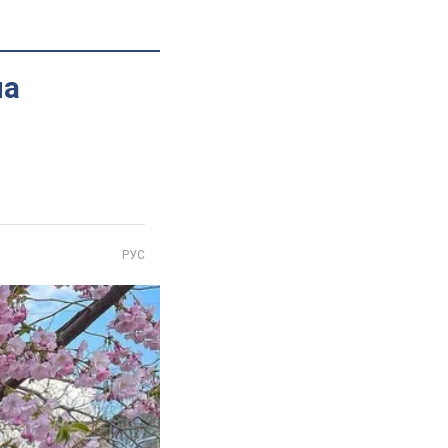
на
РУС