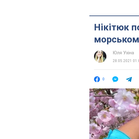
Нікітюк п
морському
Юля Ухіна
28.05.2021 01:
0