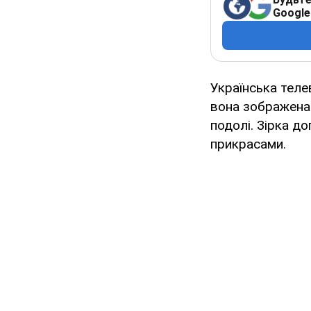
Google
Українська тел
вона зображена 
подолі. Зірка д
прикрасами.