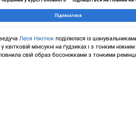
Підписатися
еведуча
Леся Нікітюк
поділилася із шанувальниками
у квітковій мінісукні на ґудзиках і з тонким ніжн
оповнила свій образ босоніжками з тонкими ремінц