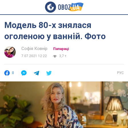
Модель 80-х знялася
оголеною у ванній. Фото
Софія Ковнір
Папараці
7.07.2021 12:22
3,7 т.
0
РУС