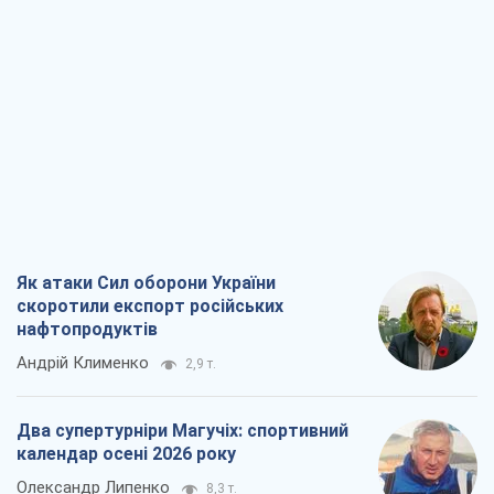
Як атаки Сил оборони України
скоротили експорт російських
нафтопродуктів
Андрій Клименко
2,9 т.
Два супертурніри Магучіх: спортивний
календар осені 2026 року
Олександр Липенко
8,3 т.
Ракетний щит і меч України: ставка на
виробництво власних ракет
Кирило Татарінов
3,5 т.
Посмертна "презумпція винуватості":