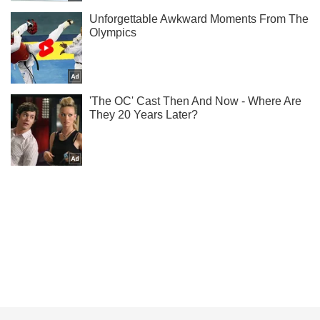
Підпишись на Telegram-канал і подивись, що відбудеться
далі!
Підписатись
Підписатись
Папараці
Модель 80-х знялася...