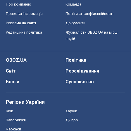
OBOZ.UA
Політика
Світ
Розслідування
Блоги
Суспільство
Регіони України
Київ
Харків
Запоріжжя
Дніпро
Черкаси
Спорт
Футбол
Баскетбол
Хокей
Бокс
Формула-1