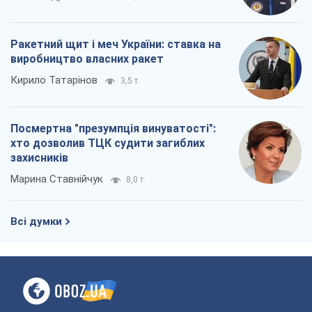
хто дозволив ТЦК судити загиблих
захисників
Марина Ставнійчук
8,0 т.
Всі думки
Про компанію
Команда
Правова інформація
Політика конфіденційності
Реклама на сайті
Документи
Редакційна політика
Журналісти OBOZ.UA на місці
подій