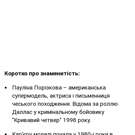
Коротко про знаменитість:
Пауліна Порізкова – американська
супермодель, актриса і письменниця
чеського походження. Відома за роллю
Даллас у кримінальному бойовику
"Кривавий четвер" 1998 року.
Кар'єру моделі почала у 1980-і роки в