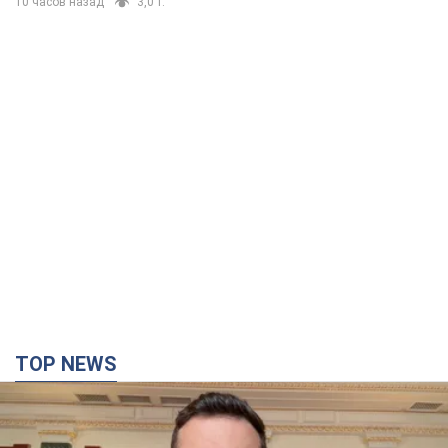
TOP NEWS
"Захист нашого життя": Зеленський про
антибалістику FREYJA, санкції проти Росії й