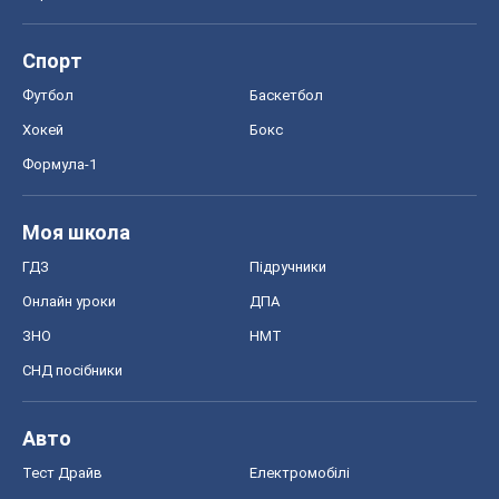
Моя школа
ГДЗ
Підручники
Онлайн уроки
ДПА
ЗНО
НМТ
СНД посібники
Авто
Тест Драйв
Електромобілі
Акції
Сервіс
Food Oboz
Рецепти
Напої
Дієти
Економіка