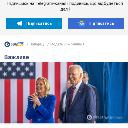
Важливе
Дружина тяжкохворого Джо Байдена назвала
перший симптом, який сигналізував про його
"агресивний" рак
Спершу лікарі не надали цьому належної уваги
6.08.2026 12:46
18,0 т.
Відпустка Лесі Нікітюк у Карпатах