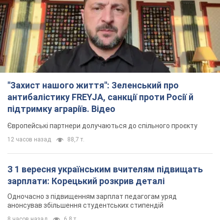
підтримку аграріїв. Відео
Європейські партнери долучаються до спільного проєкту
12 часов назад
88,7 т.
З 1 вересня українським вчителям підвищать
зарплати: Корецький розкрив деталі
Одночасно з підвищенням зарплат педагогам уряд
анонсував збільшення студентських стипендій
8 часов назад
6,8 т.
"Нам теж вони потрібні": Трамп відповів на
прохання Зеленського щодо передачі Україні
ракет для Patriot
Американські запаси окремих боєприпасів обмежені
7 часов назад
2,5 т.