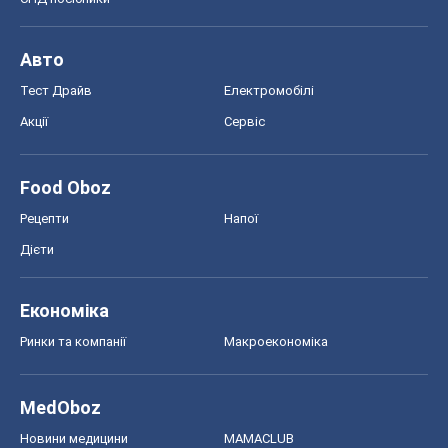
Економіка
Ринки та компанії
Макроекономіка
MedOboz
Новини медицини
MAMACLUB
Шоу
Афіша
Плітки
Краса
Мода
Жіночий журнал