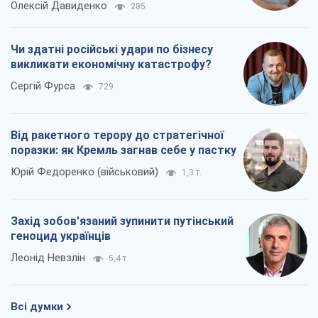
Захід зобов'язаний зупинити путінський
геноцид українців
Леонід Невзлін
5,4 т.
Всі думки
Про компанію
Команда
Правова інформація
Політика конфіденційності
Реклама на сайті
Документи
Редакційна політика
Журналісти OBOZ.UA на місці
подій