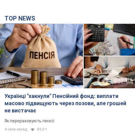
Українці "хакнули" Пенсійний фонд: виплати
масово підвищують через позови, але грошей
не вистачає
Як перераховують пенсії
4 часа назад
83,0 т.
ВАКС обрав запобіжний захід експосолці
України у США Стефанішиній: що відомо про
справу
Суд не повністю задовольнив клопотання прокуратури
17 минут назад
2,3 т.
Росія атакувала судно під прапором Гвінеї-
Бісау у Чорному морі: є жертва і постраждалі