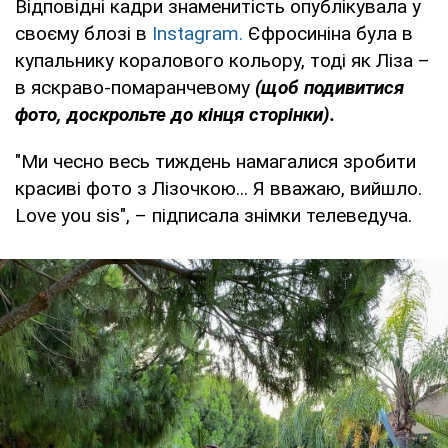
Відповідні кадри знаменитість опублікувала у
своєму блозі в
Instagram
.
Єфросиніна була в
купальнику коралового кольору, тоді як Ліза –
в яскраво-помаранчевому
(щоб подивитися
фото, доскрольте до кінця сторінки).
"Ми чесно весь тиждень намагалися зробити
красиві фото з Лізочкою... Я вважаю, вийшло.
Love you sis", – підписала знімки телеведуча.