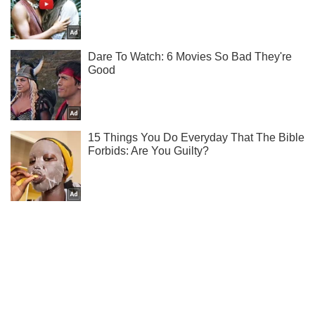
Як живеться Лободі та Лорак в Росії - читай у нас в
Instagram!
Підписатись
Підписатись