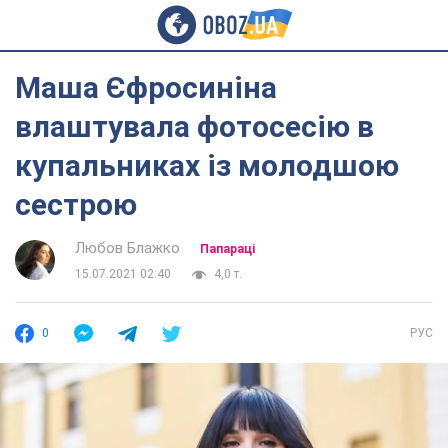
Маша Єфросиніна
влаштувала фотосесію в
купальниках із молодшою
сестрою
Любов Блажко
Папараці
15.07.2021 02:40
4,0 т.
0
РУС