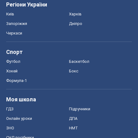
Формула-1
Моя школа
ГДЗ
Підручники
Онлайн уроки
ДПА
ЗНО
НМТ
СНД посібники
Авто
Тест Драйв
Електромобілі
Акції
Сервіс
Food Oboz
Рецепти
Напої
Дієти