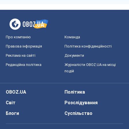
OBOZ.UA
Політика
Світ
Розслідування
Блоги
Суспільство
Регіони України
Київ
Харків
Запоріжжя
Дніпро
Черкаси
Спорт
Футбол
Баскетбол
Хокей
Бокс