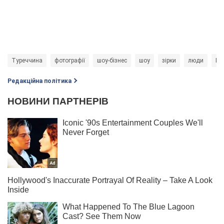
Туреччина
фотографії
шоу-бізнес
шоу
зірки
люди
Ма
Редакційна політика