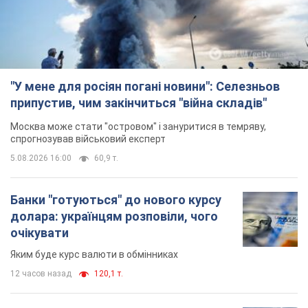
Банки "готуються" до нового курсу
долара: українцям розповіли, чого
очікувати
Яким буде курс валюти в обмінниках
12 часов назад
120,1 т.
"Джипінг руйнує екосистеми, які
формувалися сотні років": у
Greenpeace забили на сполох
У високогір'ї розташовані альпійські та
субальпійські луки – рідкісні природні
комплекси, які формувалися протягом сотень років
12 часов назад
1,6 т.