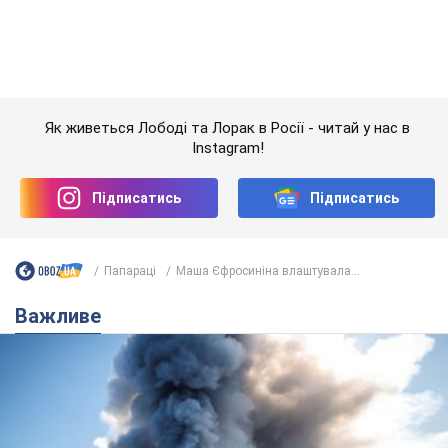
Папараці
Маша Єфросиніна влаштувала...
Важливе
"У мене для росіян погані новини": Селезньов
припустив, чим закінчиться "війна складів"
Москва може стати "островом" і зануритися в темряву,
спрогнозував військовий експерт
5.08.2026 16:00
60,9 т.