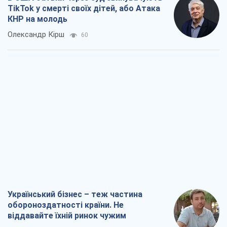
Український бізнес – теж частина
обороноздатності країни. Не
віддавайте їхній ринок чужим
Олексій Давиденко
285
Чи здатні російські удари по бізнесу
викликати економічну катастрофу?
Сергій Фурса
729
Від ракетного терору до стратегічної
поразки: як Кремль загнав себе у пастку
Юрій Федоренко (військовий)
1,3 т.