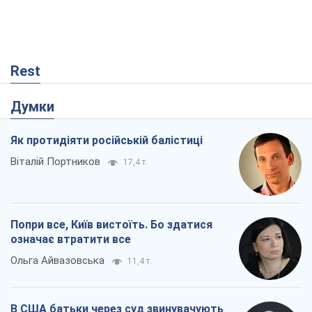
Попри все, Київ вистоїть. Бо здатися
означає втратити все
Ольга Айвазовська
11,4 т.
В США батьки через суд звинувачують
TikTok у смерті своїх дітей, або Атака
КНР на молодь
Олександр Кірш
60