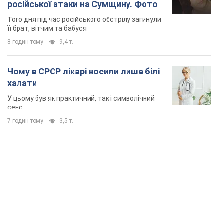
російської атаки на Сумщину. Фото
Того дня під час російського обстрілу загинули
її брат, вітчим та бабуся
8 годин тому
9,4 т.
Чому в СРСР лікарі носили лише білі
халати
У цьому був як практичний, так і символічний
сенс
7 годин тому
3,5 т.