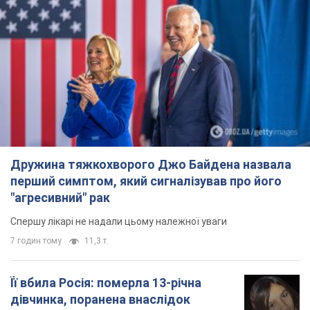
Дружина тяжкохворого Джо Байдена назвала
перший симптом, який сигналізував про його
"агресивний" рак
Спершу лікарі не надали цьому належної уваги
7 годин тому
11,3 т.
Її вбила Росія: померла 13-річна
дівчинка, поранена внаслідок