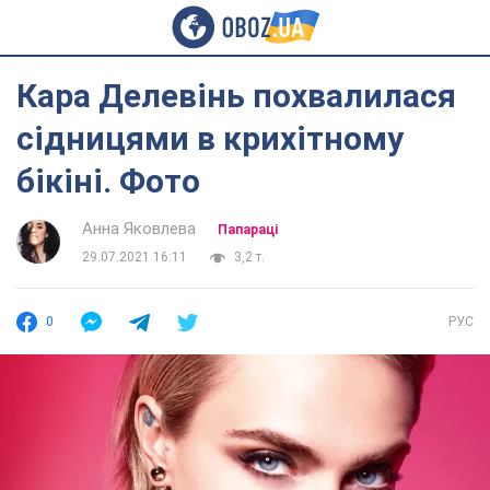
Кара Делевінь похвалилася
сідницями в крихітному
бікіні. Фото
Анна Яковлева
Папараці
29.07.2021 16:11
3,2 т.
0
РУС