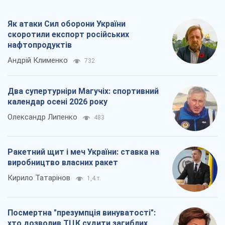
Як атаки Сил оборони України
скоротили експорт російських
нафтопродуктів
Андрій Клименко
732
Два супертурніри Магучіх: спортивний
календар осені 2026 року
Олександр Липенко
483
Ракетний щит і меч України: ставка на
виробництво власних ракет
Кирило Татарінов
1,4 т.
Посмертна "презумпція винуватості":
хто дозволив ТЦК судити загиблих