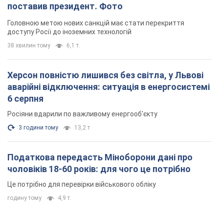
поставив президент. Фото
Головною метою нових санкцій має стати перекриття
доступу Росії до іноземних технологій
38 хвилин тому
6,1 т.
Херсон повністю лишився без світла, у Львові
аварійні відключення: ситуація в енергосистемі
6 серпня
Росіяни вдарили по важливому енергооб'єкту
3 години тому
13,2 т.
Податкова передасть Міноборони дані про
чоловіків 18-60 років: для чого це потрібно
Це потрібно для перевірки військового обліку
годину тому
4,9 т.