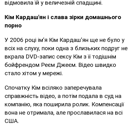
відмовила їй у величезній спадщині.
Кім Кардаш'ян і слава зірки домашнього
порно
У 2006 році ім'я Кім Кардаш'ян ще не було у
всіх на слуху, поки одна з близьких подруг не
вкрала DVD-запис сексу Кім з її тодішнім
бойфрендом Реєм Джеєм. Відео швидко
стало хітом у мережі.
Спочатку Кім всіляко заперечувала
справжність відео, а потім подала в суд на
компанію, яка поширила ролик. Компенсації
вона не отримала, але прославилася на всі
США.