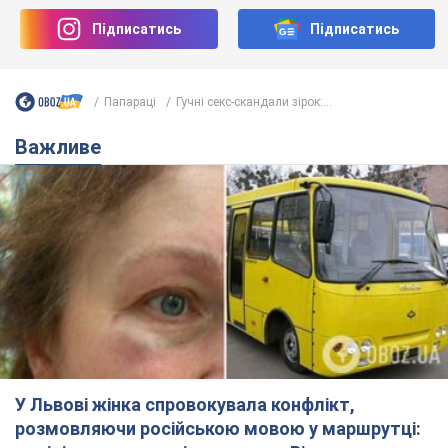
Підписатись
Підписатись
Папараці
Гучні секс-скандали зірок:...
Важливе
У Львові жінка спровокувала конфлікт,
розмовляючи російською мовою у маршрутці: