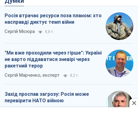
Думки
Росія втрачає ресурси поза планом: хто
насправді диктує темп війни
Сергій Місюра
8,8 т.
"Ми вже проходили через гірше": Україні
не варто піддаватися зневірі через
ракетний терор
Сергій Марченко, експерт
8,2 т.
Захід проспав загрозу: Росія може
перевірити НАТО війною
Леонід Невзлін
3,1 т.