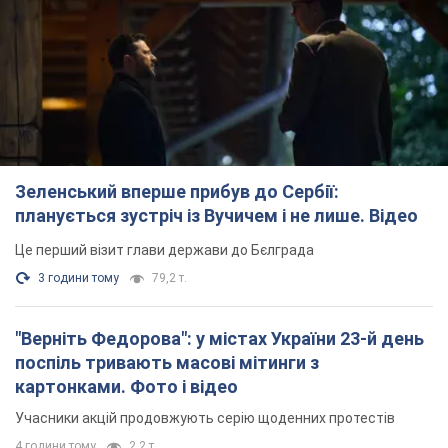
Зеленський вперше прибув до Сербії:
планується зустріч із Вучичем і не лише. Відео
Це перший візит глави держави до Бєлграда
3 години тому
79,2 т.
"Верніть Федорова": у містах України 23-й день
поспіль тривають масові мітинги з
картонками. Фото і відео
Учасники акцій продовжують серію щоденних протестів
4 години тому
2,2 т.