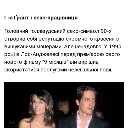
Г'ю Ґрант і секс-працівниця
Головний голлівудський секс-символ 90-х
створив собі репутацію скромного красеня з
вишуканими манерами. Але ненадовго. У 1995
році в Лос-Анджелесі перед прем'єрою свого
нового фільму "9 місяців" він вирішив
скористатися послугами нелегальної повії.