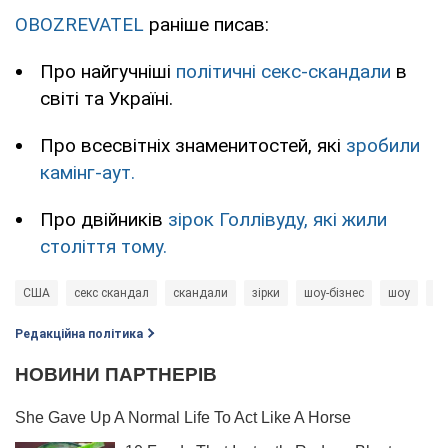
OBOZREVATEL
раніше писав:
Про найгучніші
політичні секс-скандали
в
світі та Україні.
Про всесвітніх знаменитостей, які
зробили
камінг-аут.
Про двійників
зірок Голлівуду, які жили
століття тому.
США
секс скандал
скандали
зірки
шоу-бізнес
шоу
ві
Редакційна політика