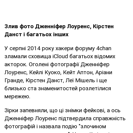
Злив фото Дженніфер Лоуренс, Кірстен
Данст і багатьох інших
У серпні 2014 року хакери форуму 4chan
зламали сховища iCloud багатьох відомих
акторок. Оголені фотографії Дженніфер
Лоуренс, Кейлі Куоко, Кейт Аптон, Аріани
Гранде, Кірстен Данст, Леї Мішель і ще
близько ста знаменитостей розлетілися
мережею.
Зірки запевняли, що ці знімки фейкові, а ось
Дженніфер Лоуренс підтвердила справжність
фотографій і назвала подію "злочином