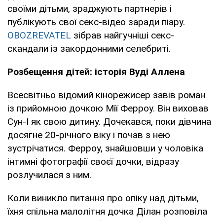
своїми дітьми, зраджують партнерів і
публікують свої секс-відео заради піару.
OBOZREVATEL
зібрав найгучніші секс-
скандали із закордонними селебриті.
Розбещення дітей: історія Вуді Аллена
Всесвітньо відомий кінорежисер завів роман
із прийомною дочкою Мії Ферроу. Він виховав
Сун-І як свою дитину. Дочекався, поки дівчина
досягне 20-річного віку і почав з нею
зустрічатися. Ферроу, знайшовши у чоловіка
інтимні фотографії своєї дочки, відразу
розлучилася з ним.
Коли виникло питання про опіку над дітьми,
їхня спільна малолітня дочка Ділан розповіла