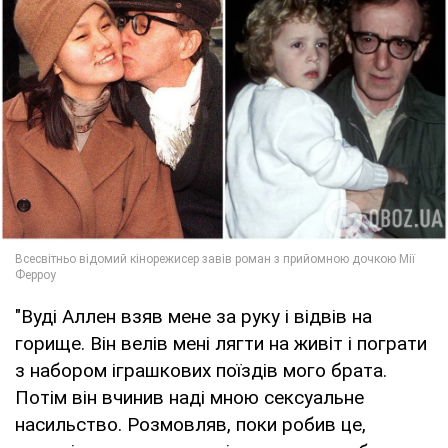
"Вуді Аллен взяв мене за руку і відвів на
горище. Він велів мені лягти на живіт і пограти
з набором іграшкових поїздів мого брата.
Потім він вчинив наді мною сексуальне
насильство. Розмовляв, поки робив це,