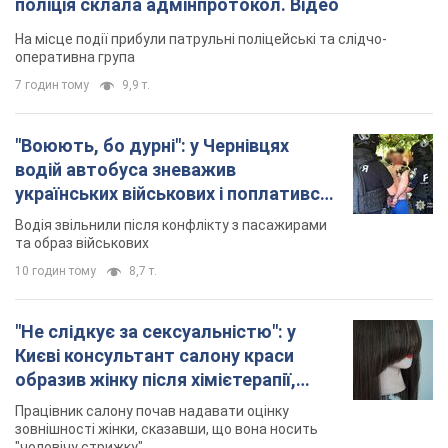
поліція склала адмінпротокол. Відео
На місце події прибули патрульні поліцейські та слідчо-
оперативна група
7 годин тому
9,9 т.
"Воюють, бо дурні": у Чернівцях
водій автобуса зневажив
українських військових і поплатився.
Відео
Водія звільнили після конфлікту з пасажирами
та образ військових
10 годин тому
8,7 т.
"Не слідкує за сексуальністю": у
Києві консультант салону краси
образив жінку після хімієтерапії,
розгорівся скандал. Фото
Працівник салону почав надавати оцінку
зовнішності жінки, сказавши, що вона носить
"чоловічу стрижку"