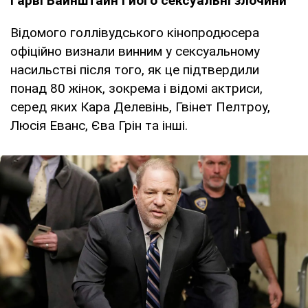
Гарві Вайнштайн і його сексуальні злочини
Відомого голлівудського кінопродюсера
офіційно визнали винним у сексуальному
насильстві після того, як це підтвердили
понад 80 жінок, зокрема і відомі актриси,
серед яких Кара Делевінь, Гвінет Пелтроу,
Люсія Еванс, Єва Грін та інші.