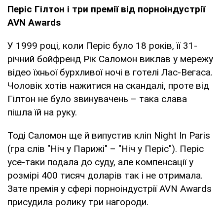
Періс Гілтон і три премії від порноіндустрії
AVN Awards
У 1999 році, коли Періс було 18 років, її 31-
річний бойфренд Рік Саломон виклав у мережу
відео їхньої бурхливої ночі в готелі Лас-Вегаса.
Чоловік хотів нажитися на скандалі, проте від
Гілтон не було звинувачень – така слава
пішла їй на руку.
Тоді Саломон ще й випустив кліп Night In Paris
(гра слів "Ніч у Парижі" – "Ніч у Періс"). Періс
усе-таки подала до суду, але компенсації у
розмірі 400 тисяч доларів так і не отримала.
Зате премія у сфері порноіндустрії AVN Awards
присудила ролику три нагороди.