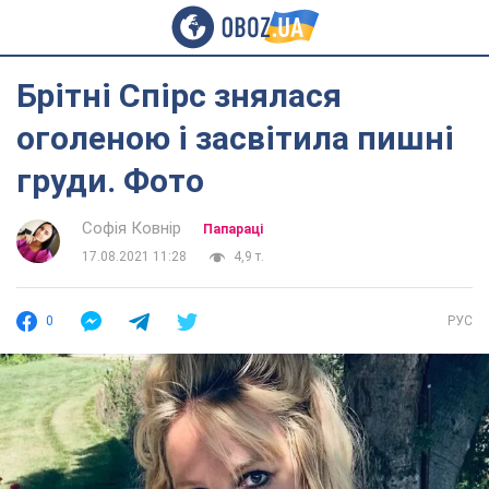
Брітні Спірс знялася
оголеною і засвітила пишні
груди. Фото
Софія Ковнір
Папараці
17.08.2021 11:28
4,9 т.
0
РУС