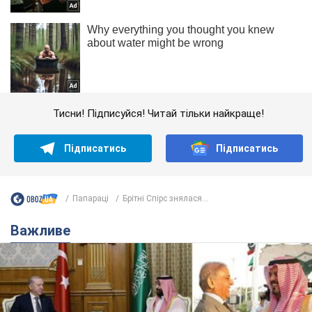
Тисни! Підписуйся! Читай тільки найкраще!
Підписатись
Підписатись
Папараці
Брітні Спірс знялася...
Важливе