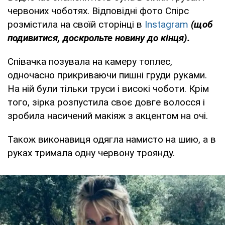
червоних чоботях. Відповідні фото Спірс
розмістила на своїй сторінці в
Instagram
(щоб
подивитися, доскрольте новину до кінця).
Співачка позувала на камеру топлес,
одночасно прикриваючи пишні груди руками.
На ній були тільки труси і високі чоботи. Крім
того, зірка розпустила своє довге волосся і
зробила насичений макіяж з акцентом на очі.
Також виконавиця одягла намисто на шию, а в
руках тримала одну червону троянду.