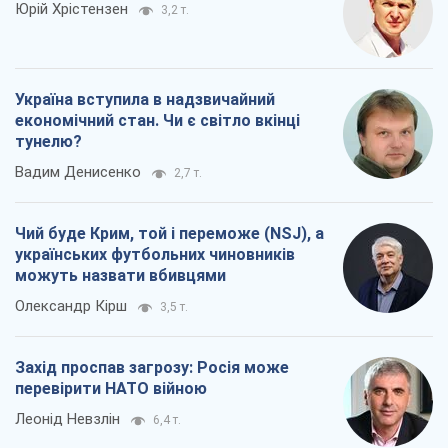
Юрій Хрістензен
3,2 т.
Україна вступила в надзвичайний
економічний стан. Чи є світло вкінці
тунелю?
Вадим Денисенко
2,7 т.
Чий буде Крим, той і переможе (NSJ), а
українських футбольних чиновників
можуть назвати вбивцями
Олександр Кірш
3,5 т.
Захід проспав загрозу: Росія може
перевірити НАТО війною
Леонід Невзлін
6,4 т.