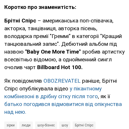
Коротко про знаменитість:
Брітні Спірс
– американська поп-співачка,
акторка, танцівниця, авторка пісень,
володарка премії "Греммі" в категорії "Кращий
танцювальний запис". Дебютний альбом під
назвою
"Baby One More Time"
зробив артистку
всесвітньо відомою, а однойменний сингл
очолив чарт
Billboard Hot 100.
Як повідомляв
OBOZREVATEL
раніше, Брітні
Спірс опублікувала відео
у пікантному
комбінезоні в дрібну сітку після того
, як її
батько погодився відмовитися від опікунства
над нею.
зірки
люди
шоу-бізнес
шоу
Брітні Спірс