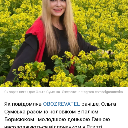
Як повідомляв
OBOZREVATEL
раніше, Ольга
Сумська разом із чоловіком Віталієм
Борисюком і молодшою донькою Ганною
насолоджуються відпочинком у Єгипті.