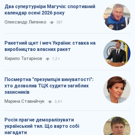
Два супертурніри Магучіх: спортивний
календар осені 2026 року
Олександр Липенко
387
Ракетний щит і меч України: ставка на
виробництво власних ракет
Кирило Татарінов
1,2 т.
Посмертна "презумпція винуватості":
хто дозволив ТЦК судити загиблих
захисників
Марина Ставнійчук
3,4 т.
Росія прагне деморалізувати
український тил. Що варто собі
нагадати