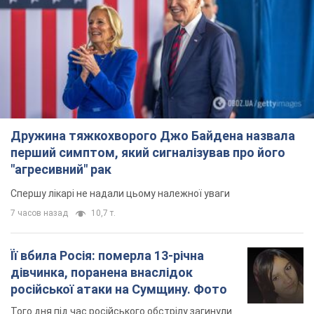
Дружина тяжкохворого Джо Байдена назвала
перший симптом, який сигналізував про його
"агресивний" рак
Спершу лікарі не надали цьому належної уваги
7 часов назад
10,7 т.
Її вбила Росія: померла 13-річна
дівчинка, поранена внаслідок
російської атаки на Сумщину. Фото
Того дня під час російського обстрілу загинули