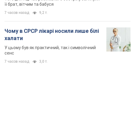
її брат, вітчим та бабуся
7 часов назад
9,2 т.
Чому в СРСР лікарі носили лише білі
халати
У цьому був як практичний, так і символічний
сенс
7 часов назад
3,0 т.