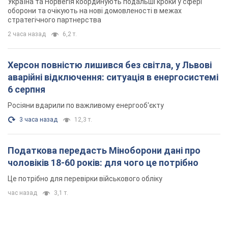
Україна та Норвегія координують подальші кроки у сфері
оборони та очікують на нові домовленості в межах
стратегічного партнерства
2 часа назад
6,2 т.
Херсон повністю лишився без світла, у Львові
аварійні відключення: ситуація в енергосистемі
6 серпня
Росіяни вдарили по важливому енергооб'єкту
3 часа назад
12,3 т.
Податкова передасть Міноборони дані про
чоловіків 18-60 років: для чого це потрібно
Це потрібно для перевірки військового обліку
час назад
3,1 т.