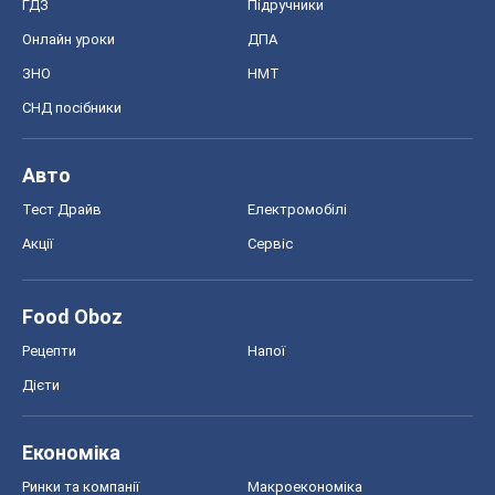
ГДЗ
Підручники
Онлайн уроки
ДПА
ЗНО
НМТ
СНД посібники
Авто
Тест Драйв
Електромобілі
Акції
Сервіс
Food Oboz
Рецепти
Напої
Дієти
Економіка
Ринки та компанії
Макроекономіка