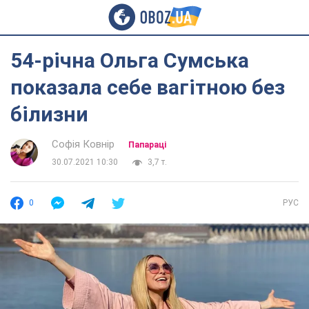
54-річна Ольга Сумська
показала себе вагітною без
білизни
Софія Ковнір
Папараці
30.07.2021 10:30
3,7 т.
0
РУС