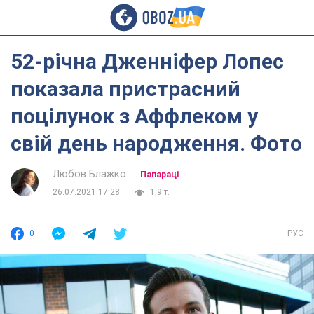
52-річна Дженніфер Лопес
показала пристрасний
поцілунок з Аффлеком у
свій день народження. Фото
Любов Блажко
Папараці
26.07.2021 17:28
1,9 т.
0
РУС