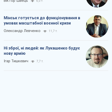
Віктор Швець
6,0 т.
Мінськ готується до функціонування в
умовах масштабної воєнної кризи
Олександр Левченко
11,7 т.
Ні зброї, ні людей: як Лукашенко будує
нову армію
Ігар Тишкевич
7,7 т.