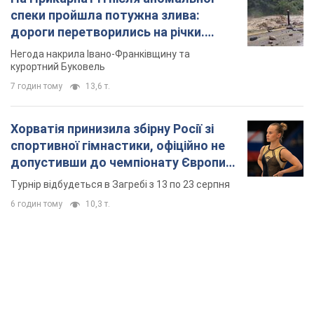
спеки пройшла потужна злива:
дороги перетворились на річки.
Відео
Негода накрила Івано-Франківщину та
курортний Буковель
7 годин тому
13,6 т.
Хорватія принизила збірну Росії зі
спортивної гімнастики, офіційно не
допустивши до чемпіонату Європи
основних спортсменів
Турнір відбудеться в Загребі з 13 по 23 серпня
6 годин тому
10,3 т.