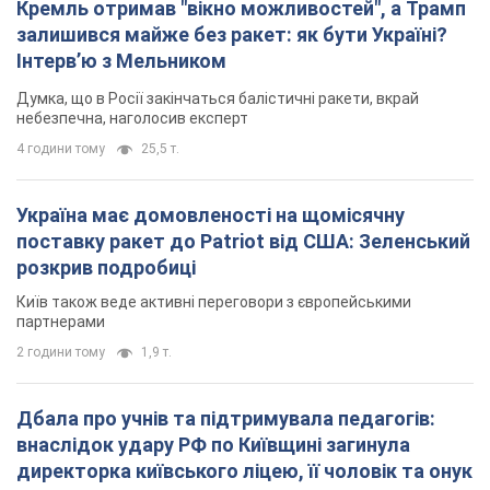
Кремль отримав "вікно можливостей", а Трамп
залишився майже без ракет: як бути Україні?
Інтерв’ю з Мельником
Думка, що в Росії закінчаться балістичні ракети, вкрай
небезпечна, наголосив експерт
4 години тому
25,5 т.
Україна має домовленості на щомісячну
поставку ракет до Patriot від США: Зеленський
розкрив подробиці
Київ також веде активні переговори з європейськими
партнерами
2 години тому
1,9 т.
Дбала про учнів та підтримувала педагогів:
внаслідок удару РФ по Київщині загинула
директорка київського ліцею, її чоловік та онук