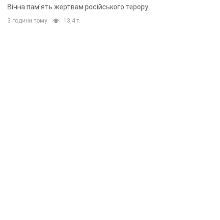
Вічна пам'ять жертвам російського терору
3 години тому
13,4 т.