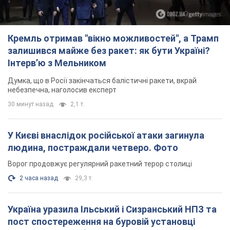
Кремль отримав "вікно можливостей", а Трамп
залишився майже без ракет: як бути Україні?
Інтерв’ю з Мельником
Думка, що в Росії закінчаться балістичні ракети, вкрай
небезпечна, наголосив експерт
30 минут назад
2,1 т.
У Києві внаслідок російської атаки загинула
людина, постраждали четверо. Фото
Ворог продовжує регулярний ракетний терор столиці
2 часа назад
29,3 т.
Україна уразила Ільський і Сизранський НПЗ та
пост спостереження на буровій установці