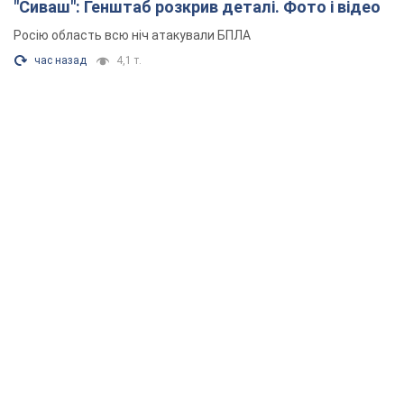
"Сиваш": Генштаб розкрив деталі. Фото і відео
Росію область всю ніч атакували БПЛА
час назад
4,1 т.