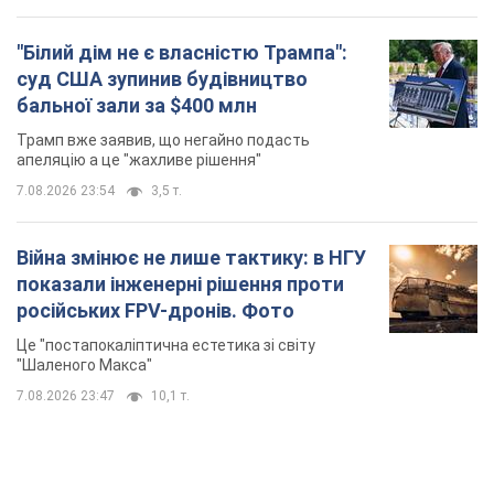
"Білий дім не є власністю Трампа":
суд США зупинив будівництво
бальної зали за $400 млн
Трамп вже заявив, що негайно подасть
апеляцію а це "жахливе рішення"
7.08.2026 23:54
3,5 т.
Війна змінює не лише тактику: в НГУ
показали інженерні рішення проти
російських FPV-дронів. Фото
Це "постапокаліптична естетика зі світу
"Шаленого Макса"
7.08.2026 23:47
10,1 т.