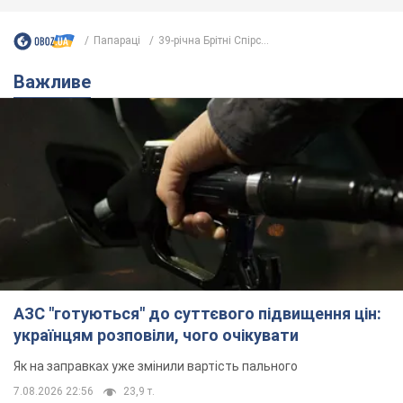
Папараці
39-річна Брітні Спірс...
Важливе
АЗС "готуються" до суттєвого підвищення цін:
українцям розповіли, чого очікувати
Як на заправках уже змінили вартість пального
7.08.2026 22:56
23,9 т.