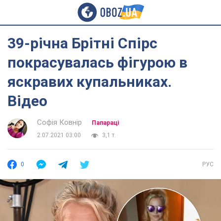
39-річна Брітні Спірс
покрасувалась фігурою в
яскравих купальниках.
Відео
Софія Ковнір
Папараці
2.07.2021 03:00
3,1 т.
0
РУС