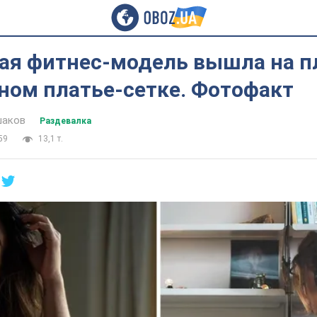
ая фитнес-модель вышла на п
ном платье-сетке. Фотофакт
шаков
Раздевалка
59
13,1 т.