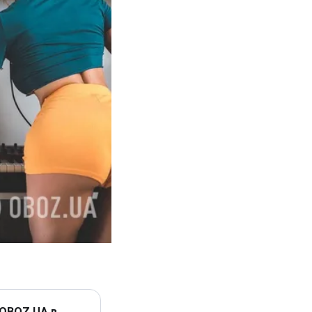
 OBOZ.UA в