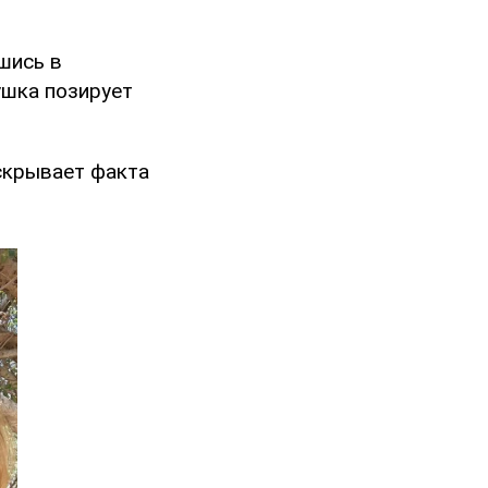
шись в
ушка позирует
 скрывает факта