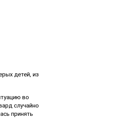
рых детей, из
итуацию во
вард случайно
лась принять