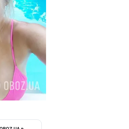
 OBOZ.UA в