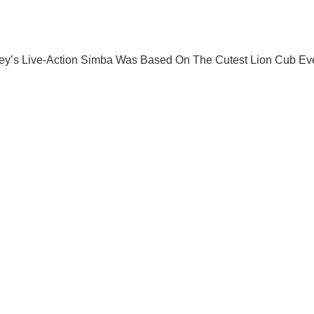
ram ты узнаешь первым, когда Ломаченко станет абсолютным 
Подписаться
Подписа
ка
Жена знаменитого футболиста...