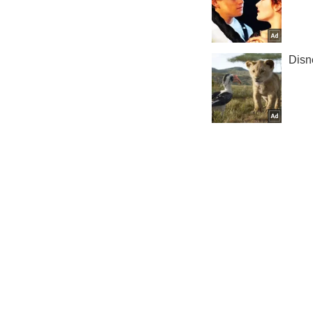
У нас в Teleg
Раздевал
Важное