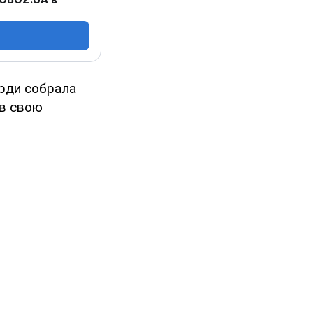
рди собрала
ав свою