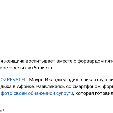
яя женщина воспитывает вместе с форвардом пяте
вое – дети футболиста.
BOZREVATEL
, Мауро Икарди угодил в пикантную с
тдыха в Африке. Развлекаясь со смартфоном, фор
 фото своей обнаженной супруги
, которая готови
а