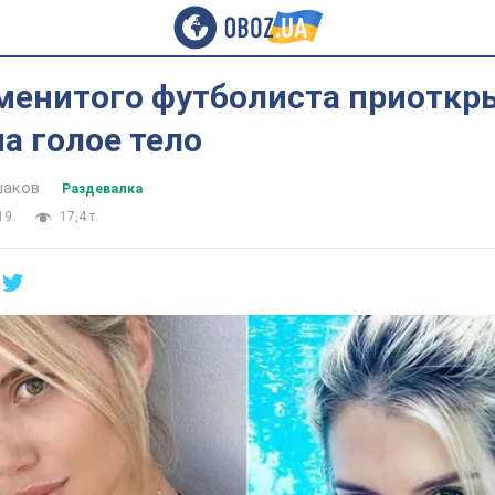
менитого футболиста приоткр
на голое тело
шаков
Раздевалка
19
17,4 т.