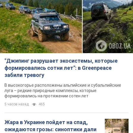
"Джипинг разрушает экосистемы, которые
формировались сотни лет": в Greenpeace
забили тревогу
В высокогорье расположены альпийские и субальпийские
луга – редкие природные комплексы, которые
формировались на протяжении сотен лет
5 часов назад
465
Жара в Украине пойдет на спад,
ожидаются грозы: синоптики дали
прогноз, когда стоит ожидать
изменения погоды
Совсем скоро жара постепенно отступит
5.08.2026 14:59
5,6 т.
"Или, может, я запугана с детства?"
Елена Зарецкая – об убийстве
бабушки-диссидентки Аллы