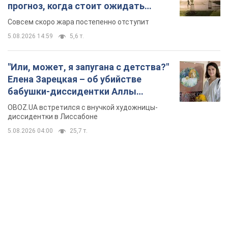
Горской, критике сына Стуса и
OBOZ.UA встретился с внучкой художницы-
бегстве в Португалию с пятью
диссидентки в Лиссабоне
детьми
5.08.2026 04:00
25,7 т.
TOP NEWS