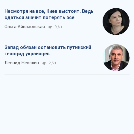
Леонид Невзлин
2,5 т.
Посмотрим в зубы дареному коню:
придирчиво – о помощи Украине
Александр Кирш
4,7 т.