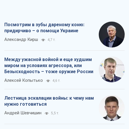
Между ужасной войной и еще худшим
миром на условиях агрессора, или
Безысходность – тоже оружие России
Алексей Копытько
4,6 т.
Лестница эскалации войны: к чему нам
нужно готовиться
Андрей Шевчишин
5,5 т.
"Когда хочется мести": почему
стратегия Украины должна оставаться
другой
Серж Марко
6,1 т.
Все мнения