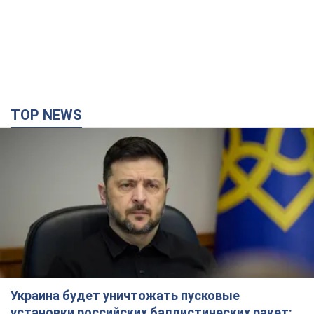
Украина будет уничтожать пусковые
установки российских баллистических ракет:
Зеленский провел заседание СНБО
Глава государства заявил, что установки будут атакованы
10 часов назад
118,2 т.
В июле армия РФ потеряла рекордное
количество БПЛА, лодок и катеров: в
Минобороны обнародовали статистику