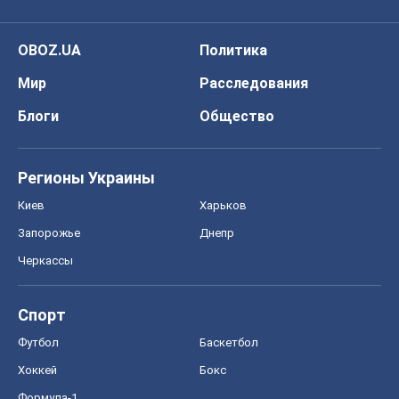
Регионы Украины
Киев
Харьков
Запорожье
Днепр
Черкассы
Спорт
Футбол
Баскетбол
Хоккей
Бокс
Формула-1
Моя школа
ГДЗ
Учебники
Онлайн уроки
ДПА
ЗНО
НМТ
СНГ решебники