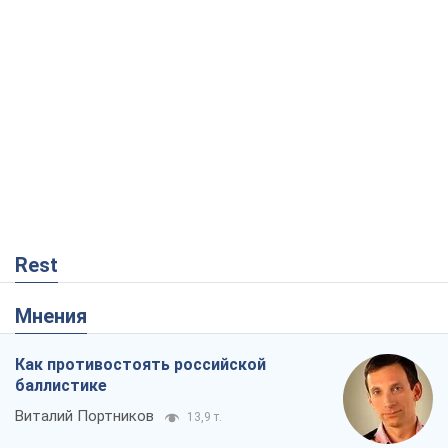
Rest
Мнения
Как противостоять российской
баллистике
Виталий Портников
13,9 т.
Несмотря на все, Киев выстоит. Ведь
сдаться значит потерять все
Ольга Айвазовская
9,6 т.
Запад обязан остановить путинский
геноцид украинцев