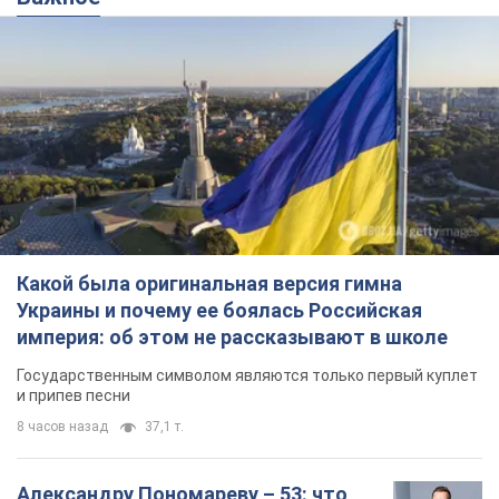
Какой была оригинальная версия гимна
Украины и почему ее боялась Российская
империя: об этом не рассказывают в школе
Государственным символом являются только первый куплет
и припев песни
8 часов назад
37,1 т.
Александру Пономареву – 53: что
известно о трех детях секс-
символа 90-х и как они выглядят
Несмотря на развитие карьеры, артист не
забывал о личном счастье
9.08.2026 04:01
10,2 т.
В ПриватБанке рассказали,