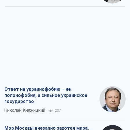
полонофобия, а сильное украинское
государство
Николай Княжицкий
237
Мэр Москвы внезапно захотел мира,
как становятся послом в США и новые
украинские топ-рейтинги
Александр Кирш
2,1 т.
О запланированной вырубке более 600
деревьев и теплотрассе: что
происходит на Теремках в Киеве
Владислав Самойленко
1,8 т.
Как атаки Сил обороны Украины
сократили экспорт российских
нефтепродуктов