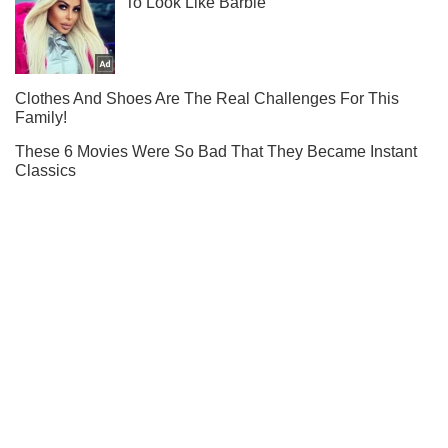
Самые красивые девушки у нас в Instagram!
Подписаться
Подписаться
Раздевалка
Вице-чемионка мира из...
Важное