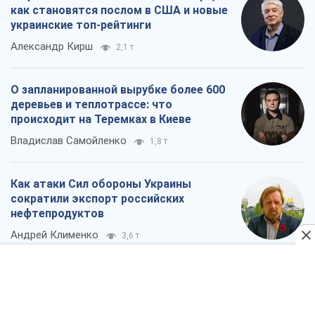
Андрей Клименко
3,6 т.
Все мнения
О компании
Команда
Правовая информация
Политика
конфиденциальности
Реклама на сайте
Документы
Редакционная политика
Журналисты OBOZ.UA на месте
событий
OBOZ.UA
Политика