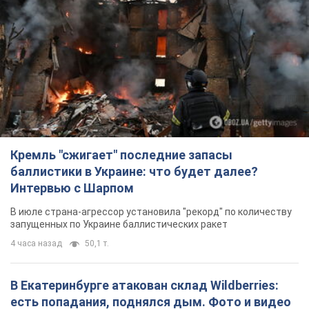
запущенных по Украине баллистических ракет
4 часа назад
50,1 т.
В Екатеринбурге атакован склад Wildberries:
есть попадания, поднялся дым. Фото и видео
Россиянам не помогла даже работа ПВО
4 часа назад
9,2 т.
"Замечательный отец": в сети рассказали о
мужчине, которого Россия убила ударом по
Броварам. Фото
Мужчину вспоминают как профессионала своего дела
2 часа назад
1,4 т.