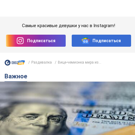
Банки "готовятся" к новому курсу доллара:
украинцам рассказали, чего ожидать в
ближайшие дни
Каким будет курс валюты в обменниках
6.08.2026 22:58
150,4 т.
Украинцам обещают по 850 грн от
мобильных операторов: что не так с
этими сообщениями
Как не попасть в ловушку мошенников