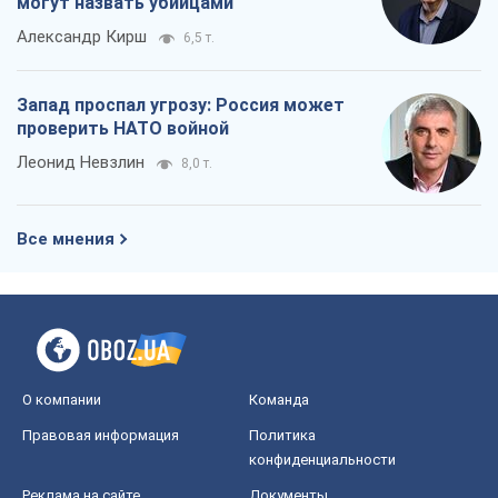
могут назвать убийцами
Александр Кирш
6,5 т.
Запад проспал угрозу: Россия может
проверить НАТО войной
Леонид Невзлин
8,0 т.
Все мнения
О компании
Команда
Правовая информация
Политика
конфиденциальности
Реклама на сайте
Документы