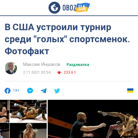
В США устроили турнир
среди "голых" спортсменок.
Фотофакт
Максим Иншаков
Раздевалка
2.11.2021 20:54
233,6 т.
191