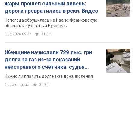
жары прошел сильный ливень:
дороги превратились в реки. Видео
Непогода обрушилась на Ивано-Франковскую
область и курортный Буковель
8.08.2026 09:27
31,8 т.
Женщине начислили 729 тыс. грн
долга за газ из-за показаний
неисправного счетчика: судья
вынес неожиданное решение
Нужно ли платить долг из-за доначисления
9 часов назад
31,3 т.