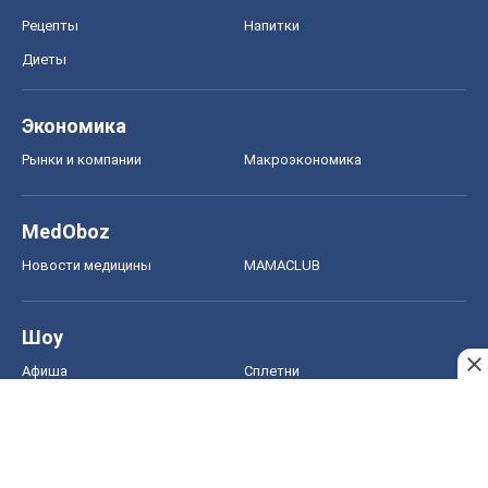
Рецепты
Напитки
Диеты
Экономика
Рынки и компании
Mакроэкономика
MedOboz
Новости медицины
MAMACLUB
Шоу
Афиша
Сплетни
Красота
Мода
Женский Журнал