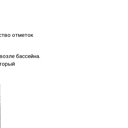
ство отметок
возле бассейна.
оторый