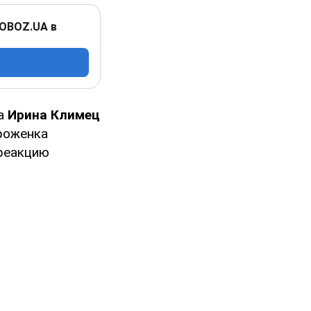
 OBOZ.UA в
та
Ирина Климец
уроженка
реакцию