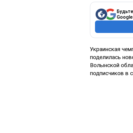
Будьте
Google
Украинская чем
поделилась ново
Волынской обла
подписчиков в с