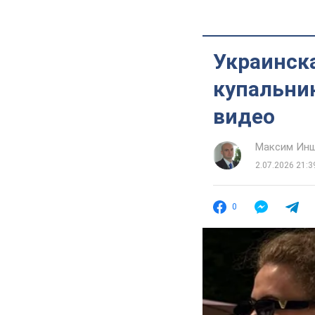
Украинск
купальник
видео
Максим Ин
2.07.2026 21:3
0