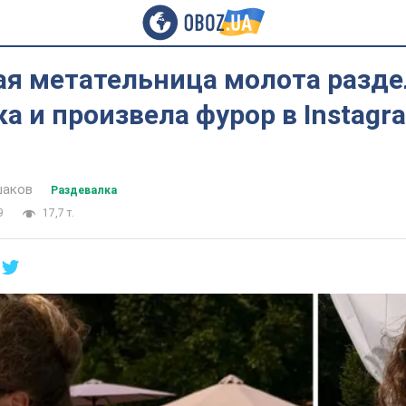
ая метательница молота разде
а и произвела фурор в Instagr
шаков
Раздевалка
9
17,7 т.