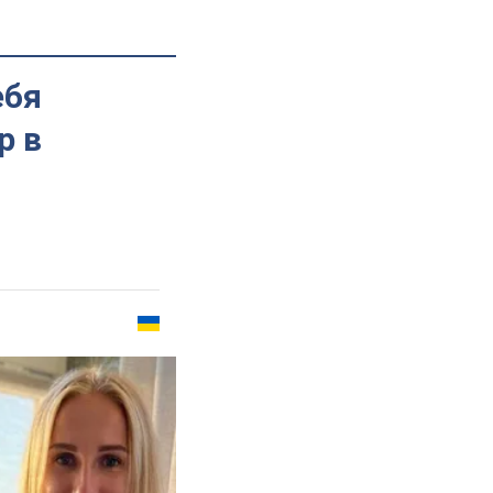
ебя
р в