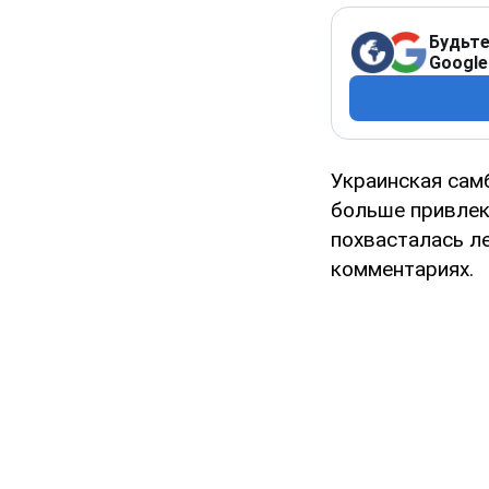
Будьте
Google
Украинская сам
больше привлек
похвасталась л
комментариях.