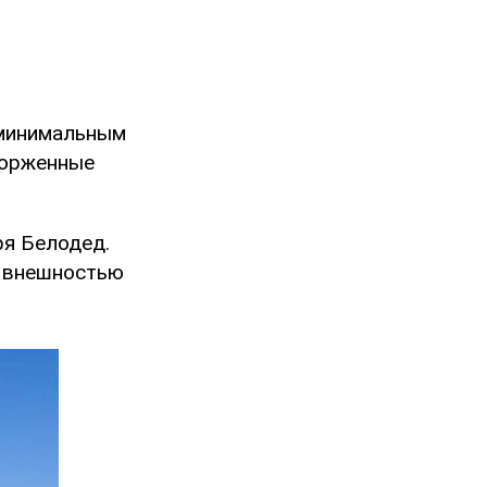
 минимальным
торженные
ря Белодед.
 внешностью