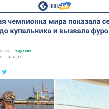
ая чемпионка мира показала с
до купальника и вызвала фуро
шаков
Раздевалка
01
65,4 т.