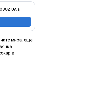
 OBOZ.UA в
нате мира, еще
вянка
пожар в