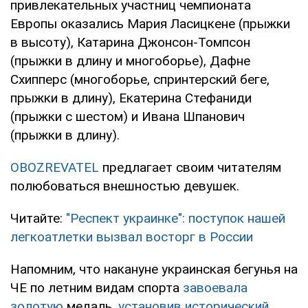
привлекательных участниц чемпионата
Европы оказались Мария Ласицкене (прыжки
в высоту), Катарина Джонсон-Томпсон
(прыжки в длину и многоборье), Дафне
Схипперс (многоборье, спринтерский беге,
прыжки в длину), Екатерина Стефаниди
(прыжки с шестом) и Ивана Шпанович
(прыжки в длину).
OBOZREVATEL
предлагает своим читателям
полюбоваться внешностью девушек.
Читайте:
"Респект украинке": поступок нашей
легкоатлетки вызвал восторг в России
Напомним, что накануне украинская бегунья на
ЧЕ по летним видам спорта
завоевала
золотую
медаль,
установив исторический