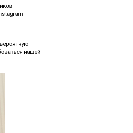
ников
Instagram
евероятную
боваться нашей