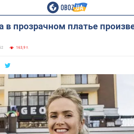
а в прозрачном платье произв
52
163,9 т.