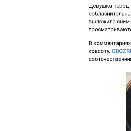
Девушка перед 
соблазнительны
выложила снимк
просматриваютс
В комментариях
красоту.
OBOZR
соотечественни