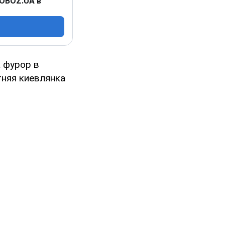
 OBOZ.UA в
 фурор в
тняя киевлянка