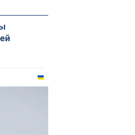
ны
ией