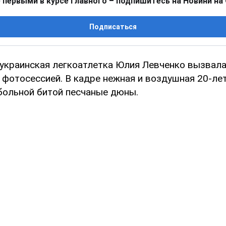
 первыми в курсе главного – подпишитесь на Новини на
Подписаться
украинская легкоатлетка Юлия Левченко вызвала
 фотосессией. В кадре нежная и воздушная 20-ле
больной битой песчаные дюны.