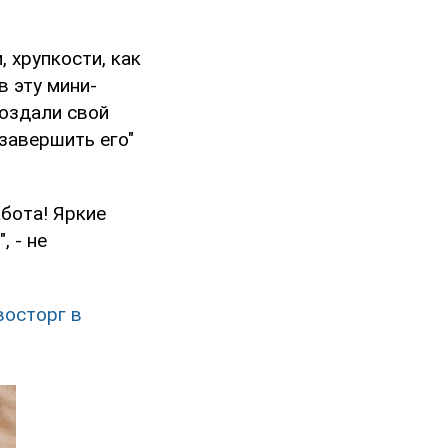
, хрупкости, как
в эту мини-
создали свой
 завершить его"
абота! Яркие
, - не
восторг в