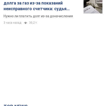
долга за газ из-за показаний
неисправного счетчика: судья
вынес неожиданное решение
Нужно ли платить долг из-за доначисления
3 часа назад
30,2 т.