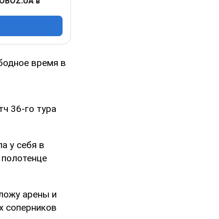
 OBOZ.UA в
бодное время в
тч 36-го тура
а у себя в
 полотенце
ложу арены и
х соперников