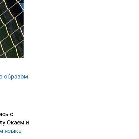
а образом
ась с
лу Окаем и
м языке.