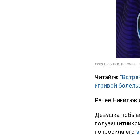
Читайте:
"Встре
игривой болел
Ранее Никитюк 
Девушка побыва
полузащитником
попросила его
а