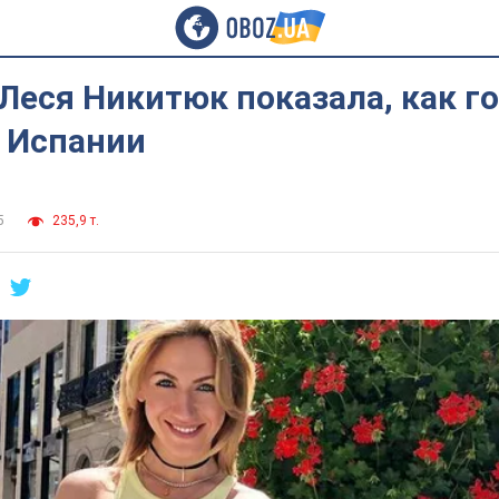
Леся Никитюк показала, как го
в Испании
5
235,9 т.