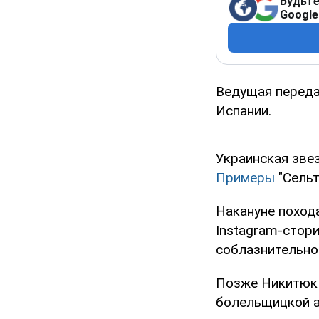
Будьте
Google
Ведущая переда
Испании.
Украинская звез
Примеры
"Сельт
Накануне похода
Instagram-стор
соблазнительно
Позже Никитюк 
болельщицкой а