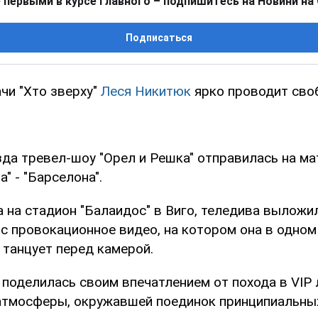
 первыми в курсе главного – подпишитесь на Новини на
Подписаться
чи "Хто зверху"
Леся Никитюк
ярко проводит сво
да тревел-шоу "Орел и Решка" отправилась на ма
а" - "Барселона".
 на стадион "Балаидос" в Виго, теледива выложил
ис провокационное видео, на котором она в одном
 танцует перед камерой.
поделилась своим впечатлением от похода в VIP 
тмосферы, окружавшей поединок принципиальны