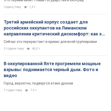
Это первый визит главы государства в Белград
годину тому
1,0 т.
Третий армейский корпус создает для
российских оккупантов на Лиманском
направлении критический дискомфорт: как это
удалось
Сейчас это перерастает в кризис для всей группировки
3 години тому
46,0 т.
В оккупированной Ялте прогремели мощные
взрывы: поднимается черный дым. Фото и
видео
Город, вероятно, подвергся атаке дронов
7 годин тому
7,9 т.